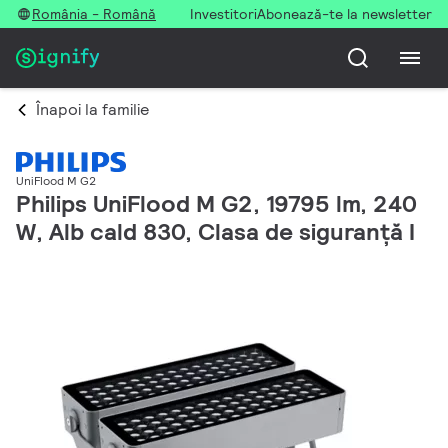
România - Română
Investitori
Abonează-te la newsletter
Înapoi la familie
UniFlood M G2
Philips UniFlood M G2, 19795 lm, 240
W, Alb cald 830, Clasa de siguranță I