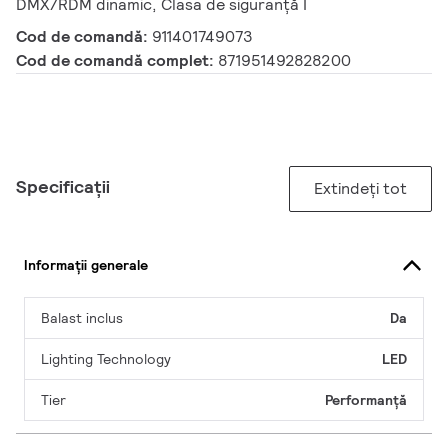
DMX/RDM dinamic, Clasa de siguranță I
Cod de comandă:
911401749073
Cod de comandă complet:
871951492828200
Specificații
Extindeți tot
Informații generale
Balast inclus
Da
Lighting Technology
LED
Tier
Performanță