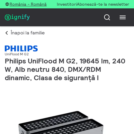
România - Română
Investitori
Abonează-te la newsletter
Înapoi la familie
UniFlood M G2
Philips UniFlood M G2, 19645 lm, 240
W, Alb neutru 840, DMX/RDM
dinamic, Clasa de siguranță I