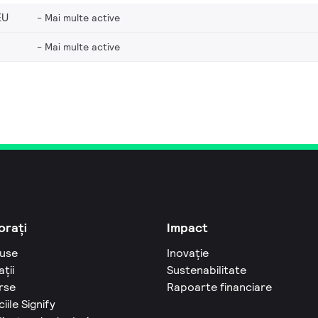
EU
Mai multe active
Mai multe active
orați
Impact
use
Inovație
ații
Sustenabilitate
rse
Rapoarte financiare
ciile Signify