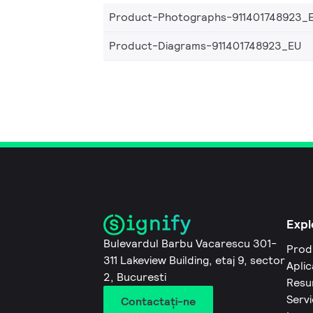
Product-Photographs-911401748923_
Product-Diagrams-911401748923_EU
Expl
Bulevardul Barbu Vacarescu 301-
Prod
311 Lakeview Building, etaj 9, sector
Aplic
2, Bucuresti
Resu
Servi
Contactaţi-ne