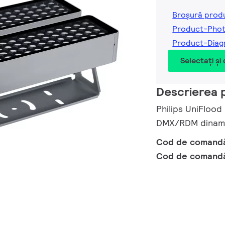
Broșură prod
Product-Phot
Product-Diag
Selectați și
Descrierea 
Philips UniFlood
DMX/RDM dinamic
Cod de comand
Cod de comand