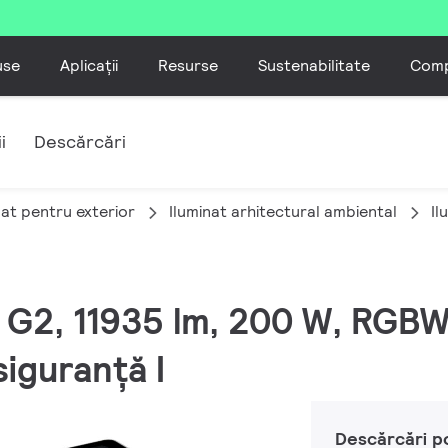
use
Aplicații
Resurse
Sustenabilitate
Comp
i
Descărcări
nat pentru exterior
Iluminat arhitectural ambiental
Il
M G2, 11935 lm, 200 W, RG
siguranță I
Descărcări p