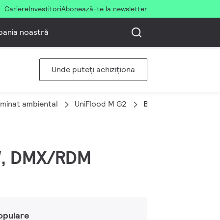
Cariere
Investitori
Abonează-te la newsletter
ania noastră
Unde puteți achiziționa
uminat ambiental
UniFlood M G2
BVP354 96LED RGBN
BW, DMX/RDM
opulare