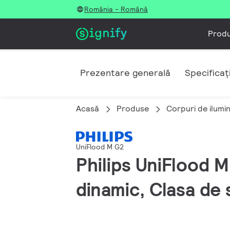
România - Română
Prod
Prezentare generală
Specificați
Acasă
Produse
Corpuri de ilumi
UniFlood M G2
Philips UniFlood 
dinamic, Clasa de 