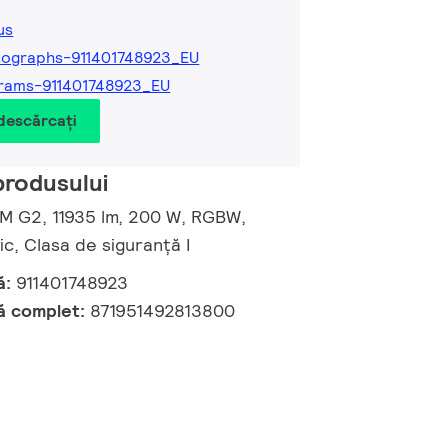
us
ographs-911401748923_EU
rams-911401748923_EU
 descărcați
produsului
 M G2, 11935 lm, 200 W, RGBW,
, Clasa de siguranță I
ă:
911401748923
ă complet:
871951492813800