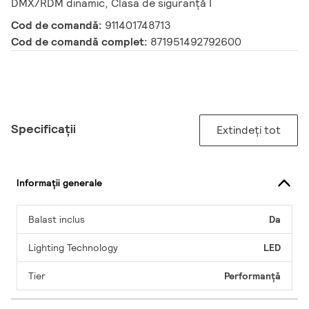
DMX/RDM dinamic, Clasa de siguranță I
Cod de comandă:
911401748713
Cod de comandă complet:
871951492792600
Specificații
Extindeți tot
Informații generale
Balast inclus
Da
Lighting Technology
LED
Tier
Performanță