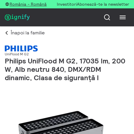
România - Română
Investitori
Abonează-te la newsletter
Înapoi la familie
UniFlood M G2
Philips UniFlood M G2, 17035 lm, 200
W, Alb neutru 840, DMX/RDM
dinamic, Clasa de siguranță I