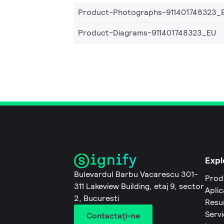
Product-Photographs-911401748323_
Product-Diagrams-911401748323_EU
Expl
Bulevardul Barbu Vacarescu 301-
Prod
311 Lakeview Building, etaj 9, sector
Aplic
2, Bucuresti
Resu
Servi
Contactaţi-ne