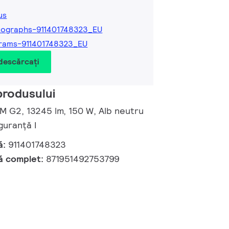
us
ographs-911401748323_EU
rams-911401748323_EU
 descărcați
produsului
 M G2, 13245 lm, 150 W, Alb neutru
guranță I
ă:
911401748323
ă complet:
871951492753799