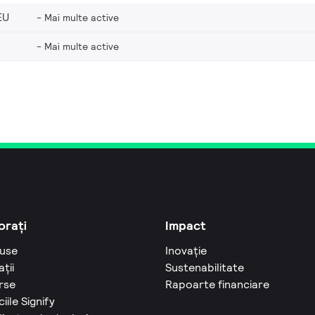
EU
Mai multe active
Mai multe active
orați
Impact
use
Inovație
ații
Sustenabilitate
rse
Rapoarte financiare
ciile Signify