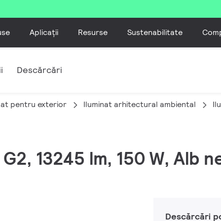
use
Aplicații
Resurse
Sustenabilitate
Comp
i
Descărcări
nat pentru exterior
Iluminat arhitectural ambiental
Il
 G2, 13245 lm, 150 W, Alb n
Descărcări p