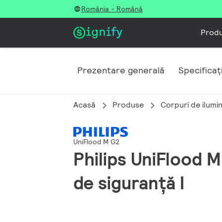
România - Română
Prod
Prezentare generală
Specificați
Acasă
Produse
Corpuri de ilumi
UniFlood M G2
Philips UniFlood M
de siguranță I