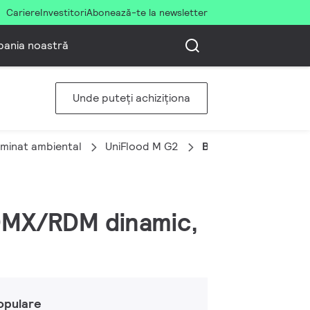
Cariere
Investitori
Abonează-te la newsletter
ania noastră
Unde puteți achiziționa
uminat ambiental
UniFlood M G2
BVP353 60LED RGB 
 DMX/RDM dinamic,
opulare