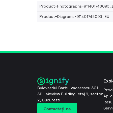
Product-Photographs-911401748093_
Product-Diagrams-911401748093_EU
Expl
Bulevardul Barbu Vacarescu 301-
Prod
311 Lakeview Building, etaj 9, sector
Aplic
2, Bucuresti
Resu
Servi
Contactaţi-ne