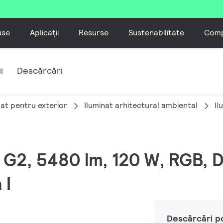
use
Aplicații
Resurse
Sustenabilitate
Comp
i
Descărcări
nat pentru exterior
Iluminat arhitectural ambiental
Il
M G2, 5480 lm, 120 W, RGB,
 I
Descărcări p