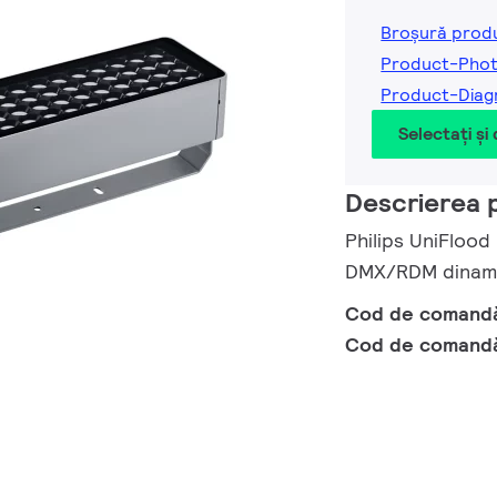
Broșură prod
Product-Pho
Product-Diag
Selectați și
Descrierea 
Philips UniFlood
DMX/RDM dinamic
Cod de comand
Cod de comand