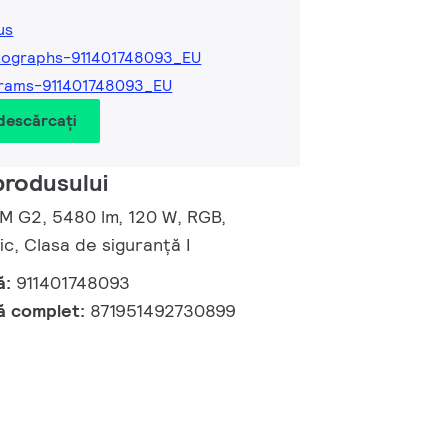
us
tographs-911401748093_EU
rams-911401748093_EU
 descărcați
produsului
 M G2, 5480 lm, 120 W, RGB,
, Clasa de siguranță I
ă:
911401748093
ă complet:
871951492730899