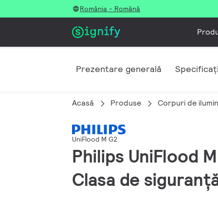
România - Română
Prod
Prezentare generală
Specificați
Acasă
Produse
Corpuri de ilumi
UniFlood M G2
Philips UniFlood 
Clasa de siguranță