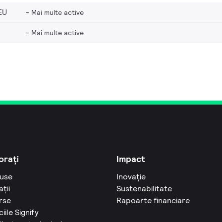
EU
Mai multe active
Mai multe active
orați
Impact
use
Inovație
ații
Sustenabilitate
rse
Rapoarte financiare
ciile Signify