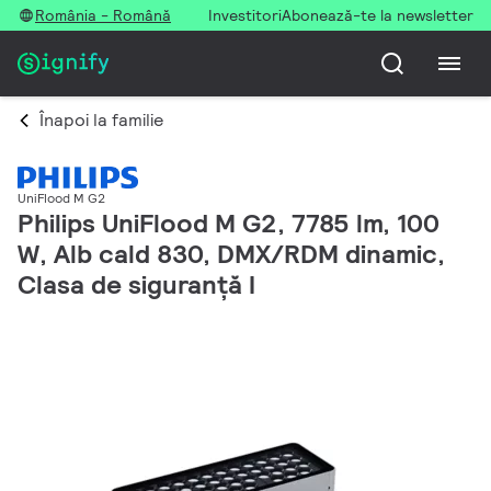
România - Română
Investitori
Abonează-te la newsletter
Înapoi la familie
UniFlood M G2
Philips UniFlood M G2, 7785 lm, 100
W, Alb cald 830, DMX/RDM dinamic,
Clasa de siguranță I