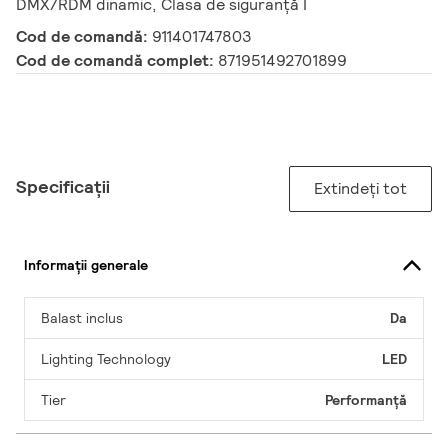
DMX/RDM dinamic, Clasa de siguranță I
Cod de comandă:
911401747803
Cod de comandă complet:
871951492701899
Specificații
Extindeți tot
Informații generale
Balast inclus
Da
Lighting Technology
LED
Tier
Performanță