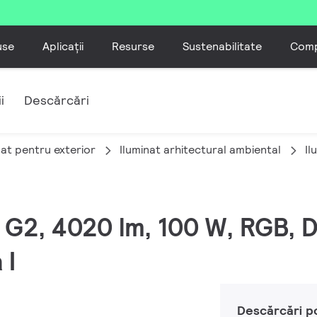
use
Aplicații
Resurse
Sustenabilitate
Comp
i
Descărcări
nat pentru exterior
Iluminat arhitectural ambiental
Il
M G2, 4020 lm, 100 W, RGB,
 I
Descărcări p