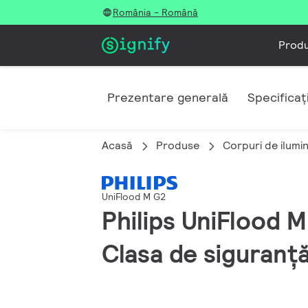
România - Română
Prod
Prezentare generală
Specificați
Acasă
Produse
Corpuri de ilumi
UniFlood M G2
Philips UniFlood 
Clasa de siguranță