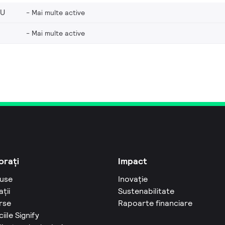
EU
Mai multe active
Mai multe active
orați
Impact
use
Inovație
ații
Sustenabilitate
rse
Rapoarte financiare
ciile Signify