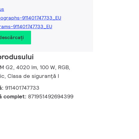
us
ographs-911401747733_EU
rams-911401747733_EU
 descărcați
produsului
 M G2, 4020 lm, 100 W, RGB,
, Clasa de siguranță I
ă:
911401747733
ă complet:
871951492694399