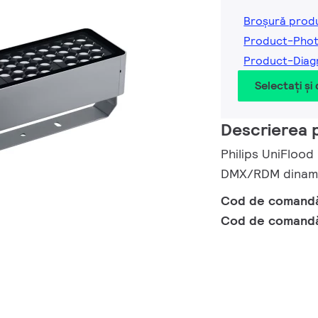
Broșură prod
Product-Phot
Product-Diag
Selectați și
Descrierea 
Philips UniFlood
DMX/RDM dinamic
Cod de comand
Cod de comand