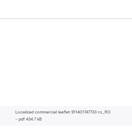
Localized commercial leaflet 911401747733 ro_RO
pdf 434.7 kB