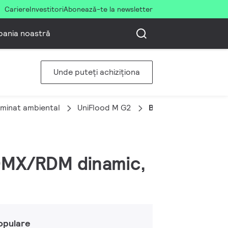
Cariere
Investitori
Abonează-te la newsletter
ania noastră
Unde puteți achiziționa
uminat ambiental
UniFlood M G2
BVP353 48LED RGB 
 DMX/RDM dinamic,
opulare