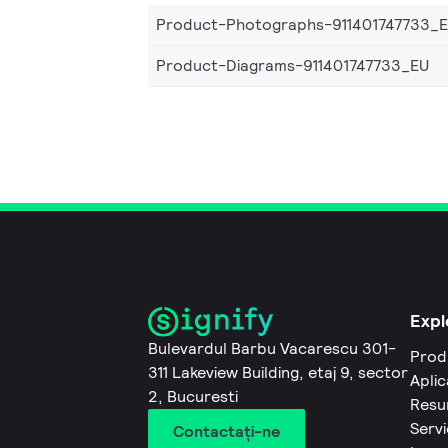
Product-Photographs-911401747733_
Product-Diagrams-911401747733_EU
Expl
Bulevardul Barbu Vacarescu 301-
Prod
311 Lakeview Building, etaj 9, sector
Aplic
2, Bucuresti
Resu
Servi
Contactaţi-ne