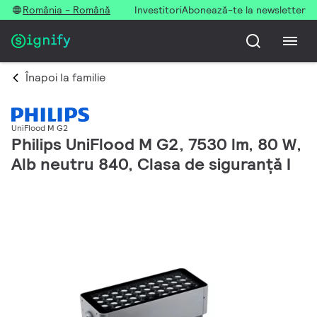
România - Română
Investitori
Abonează-te la newsletter
Înapoi la familie
UniFlood M G2
Philips UniFlood M G2, 7530 lm, 80 W,
Alb neutru 840, Clasa de siguranță I