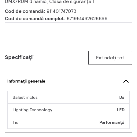
DMX/RDM dinamic, Clasa de siguranță I
Cod de comandă:
911401747073
Cod de comandă complet:
871951492628899
Specificații
Extindeți tot
Informații generale
Balast inclus
Da
Lighting Technology
LED
Tier
Performanță