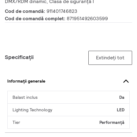
DMX/RDM dinamic, Clasa de siguranță I
Cod de comandă:
911401746823
Cod de comandă complet:
871951492603599
Specificații
Extindeți tot
Informații generale
Balast inclus
Da
Lighting Technology
LED
Tier
Performanță