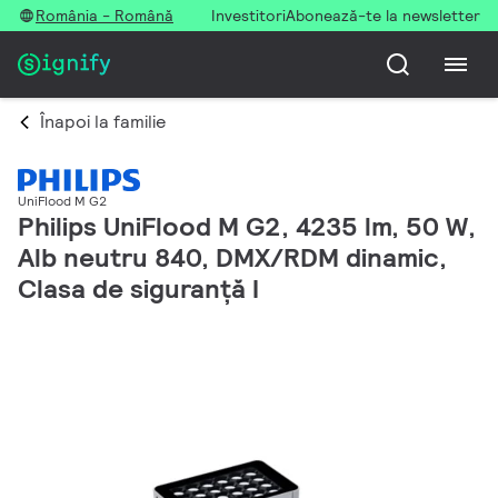
România - Română
Investitori
Abonează-te la newsletter
Înapoi la familie
UniFlood M G2
Philips UniFlood M G2, 4235 lm, 50 W,
Alb neutru 840, DMX/RDM dinamic,
Clasa de siguranță I