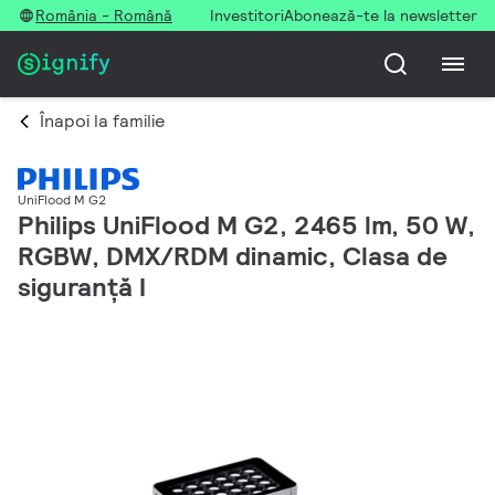
România - Română
Investitori
Abonează-te la newsletter
Înapoi la familie
UniFlood M G2
Philips UniFlood M G2, 2465 lm, 50 W,
RGBW, DMX/RDM dinamic, Clasa de
siguranță I