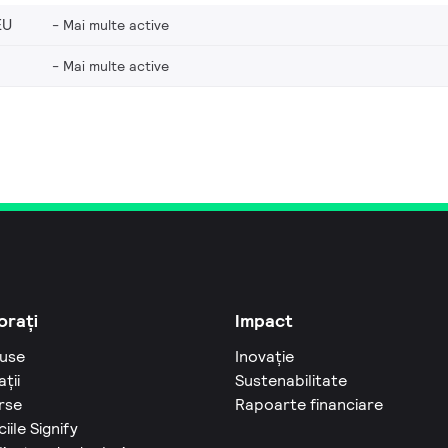
EU
Mai multe active
Mai multe active
orați
Impact
use
Inovație
ații
Sustenabilitate
rse
Rapoarte financiare
ciile Signify