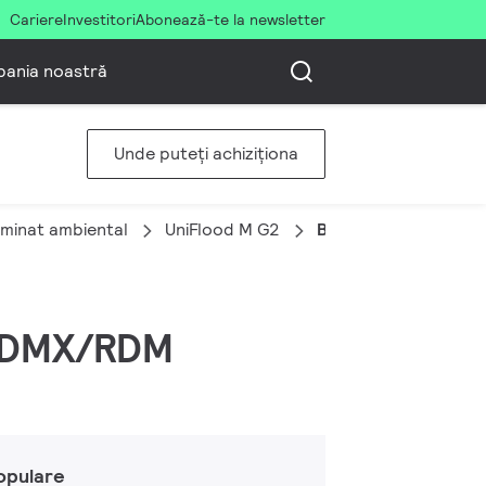
Cariere
Investitori
Abonează-te la newsletter
ania noastră
Unde puteți achiziționa
uminat ambiental
UniFlood M G2
BVP353 24LED RGBW
, DMX/RDM
opulare