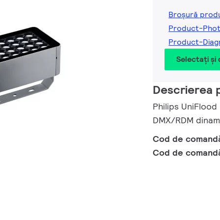
Broșură prod
Product-Phot
Product-Diag
Selectați și
Descrierea 
Philips UniFloo
DMX/RDM dinamic
Cod de comand
Cod de comand