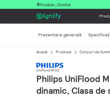
România - Română
Prod
Prezentare generală
Specificați
Acasă
Produse
Corpuri de ilumi
UniFlood M G2
Philips UniFlood
dinamic, Clasa de 