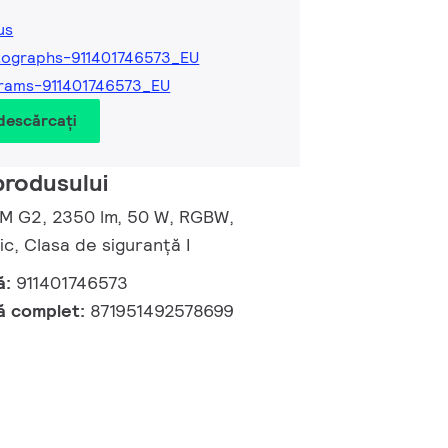
us
ographs-911401746573_EU
rams-911401746573_EU
 descărcați
produsului
d M G2, 2350 lm, 50 W, RGBW,
, Clasa de siguranță I
ă:
911401746573
ă complet:
871951492578699