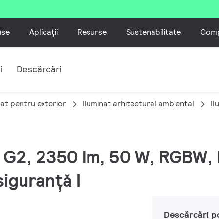
use
Aplicații
Resurse
Sustenabilitate
Comp
i
Descărcări
nat pentru exterior
Iluminat arhitectural ambiental
Il
 M G2, 2350 lm, 50 W, RGBW
siguranță I
Descărcări p