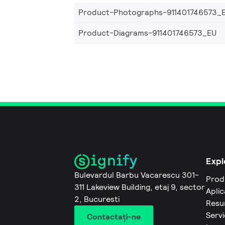
Product-Photographs-911401746573_
Product-Diagrams-911401746573_EU
Expl
Bulevardul Barbu Vacarescu 301-
Prod
311 Lakeview Building, etaj 9, sector
Aplic
2, Bucuresti
Resu
Servi
Contactaţi-ne