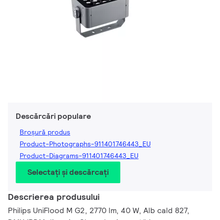
Descărcări populare
Broșură produs
Product-Photographs-911401746443_EU
Product-Diagrams-911401746443_EU
Selectați și descărcați
Descrierea produsului
Philips UniFlood M G2, 2770 lm, 40 W, Alb cald 827,