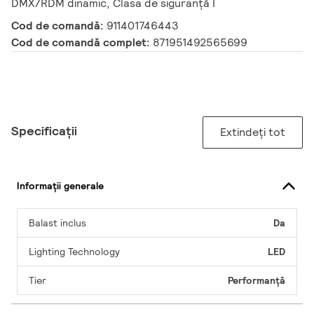
DMX/RDM dinamic, Clasa de siguranță I
Cod de comandă:
911401746443
Cod de comandă complet:
871951492565699
Specificații
Extindeți tot
Informații generale
Balast inclus
Da
Lighting Technology
LED
Tier
Performanță