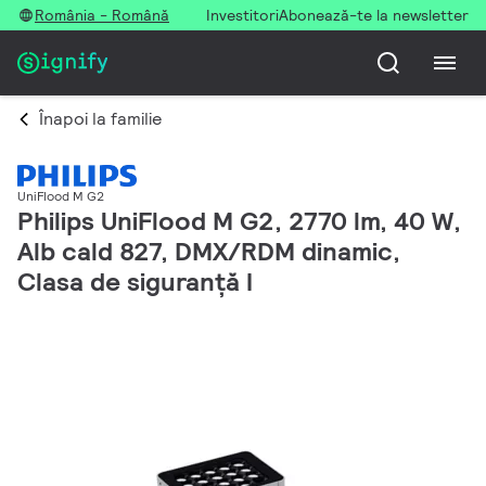
România - Română
Investitori
Abonează-te la newsletter
Înapoi la familie
UniFlood M G2
Philips UniFlood M G2, 2770 lm, 40 W,
Alb cald 827, DMX/RDM dinamic,
Clasa de siguranță I