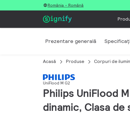
România - Română
Prod
Prezentare generală
Specificați
Acasă
Produse
Corpuri de ilumi
UniFlood M G2
Philips UniFlood 
dinamic, Clasa de 