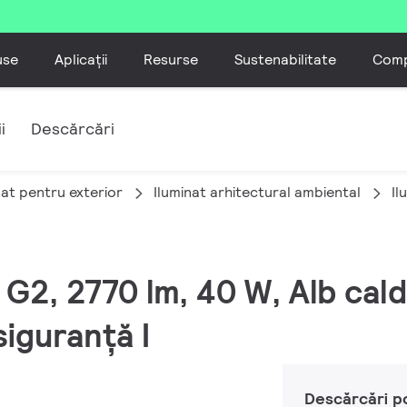
use
Aplicații
Resurse
Sustenabilitate
Comp
i
Descărcări
nat pentru exterior
Iluminat arhitectural ambiental
Il
M G2, 2770 lm, 40 W, Alb ca
siguranță I
Descărcări p