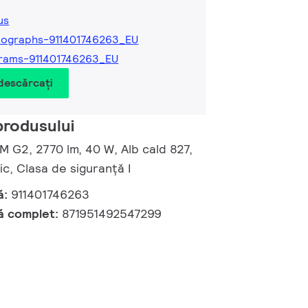
us
tographs-911401746263_EU
rams-911401746263_EU
 descărcați
produsului
 M G2, 2770 lm, 40 W, Alb cald 827,
, Clasa de siguranță I
ă:
911401746263
ă complet:
871951492547299