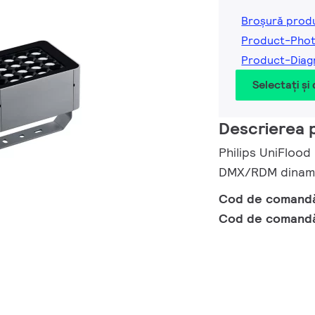
Broșură prod
Product-Pho
Product-Diag
Selectați și
Descrierea 
Philips UniFlood
DMX/RDM dinamic
Cod de comand
Cod de comand