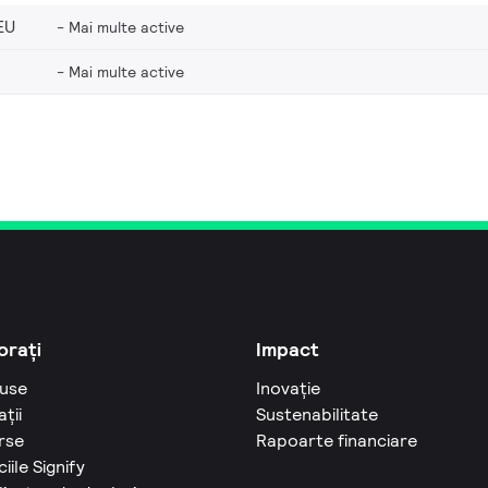
EU
Mai multe active
Mai multe active
orați
Impact
use
Inovație
ații
Sustenabilitate
rse
Rapoarte financiare
ciile Signify