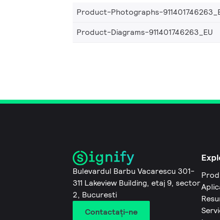
Product-Photographs-911401746263_
Product-Diagrams-911401746263_EU
Expl
Bulevardul Barbu Vacarescu 301-
Prod
311 Lakeview Building, etaj 9, sector
Aplic
2, Bucuresti
Resu
Servi
Contactaţi-ne