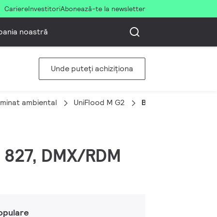
Cariere
Investitori
Abonează-te la newsletter
ania noastră
Unde puteți achiziționa
uminat ambiental
UniFlood M G2
BVP353 18LED 27K 2
ld 827, DMX/RDM
opulare