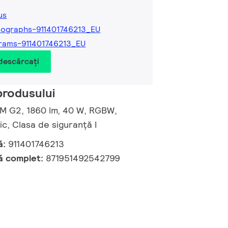
us
ographs-911401746213_EU
rams-911401746213_EU
 descărcați
produsului
 M G2, 1860 lm, 40 W, RGBW,
, Clasa de siguranță I
ă:
911401746213
ă complet:
871951492542799