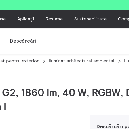
use
Aplicații
Resurse
Sustenabilitate
Comp
i
Descărcări
nat pentru exterior
Iluminat arhitectural ambiental
Il
M G2, 1860 lm, 40 W, RGBW
 I
Descărcări p