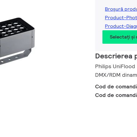
Broșură prod
Product-Phot
Product-Diag
Selectați și
Descrierea 
Philips UniFlood
DMX/RDM dinamic
Cod de comand
Cod de comand