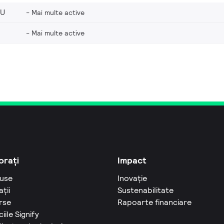
EU
Mai multe active
Mai multe active
orați
Impact
use
Inovație
ații
Sustenabilitate
rse
Rapoarte financiare
ciile Signify