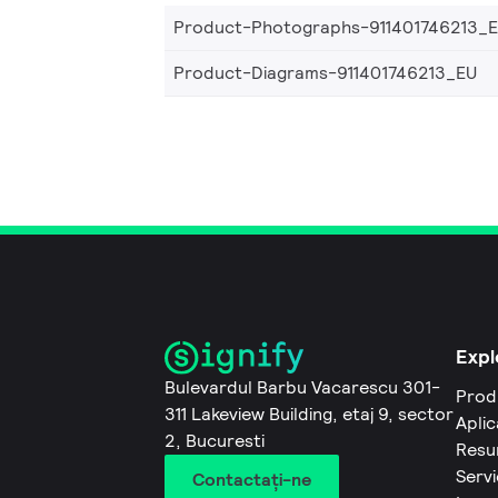
Product-Photographs-911401746213_
Product-Diagrams-911401746213_EU
Expl
Bulevardul Barbu Vacarescu 301-
Prod
311 Lakeview Building, etaj 9, sector
Aplic
2, Bucuresti
Resu
Servi
Contactaţi-ne