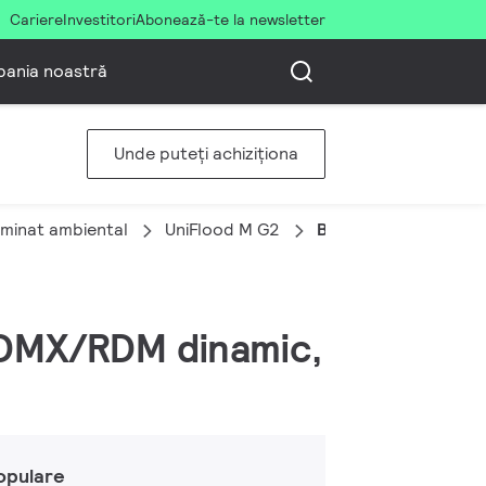
Cariere
Investitori
Abonează-te la newsletter
ania noastră
Unde puteți achiziționa
uminat ambiental
UniFlood M G2
BVP353 20LED RGBW
, DMX/RDM dinamic,
opulare