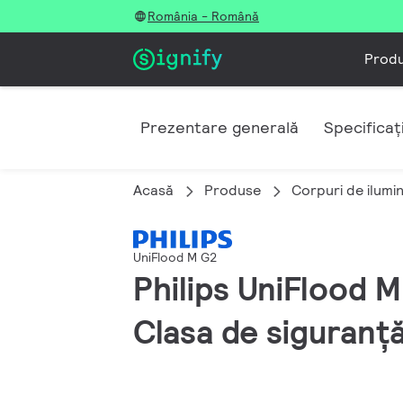
România - Română
Prod
Prezentare generală
Specificați
Acasă
Produse
Corpuri de ilumi
UniFlood M G2
Philips UniFlood 
Clasa de siguranță