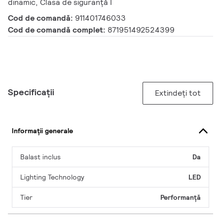
dinamic, Clasa de siguranță I
Cod de comandă:
911401746033
Cod de comandă complet:
871951492524399
Specificații
Extindeți tot
Informații generale
Balast inclus
Da
Lighting Technology
LED
Tier
Performanță