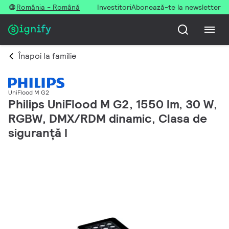
România - Română
Investitori
Abonează-te la newsletter
Înapoi la familie
UniFlood M G2
Philips UniFlood M G2, 1550 lm, 30 W,
RGBW, DMX/RDM dinamic, Clasa de
siguranță I