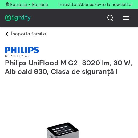
România - Română
Investitori
Abonează-te la newsletter
Înapoi la familie
UniFlood M G2
Philips UniFlood M G2, 3020 lm, 30 W,
Alb cald 830, Clasa de siguranță I