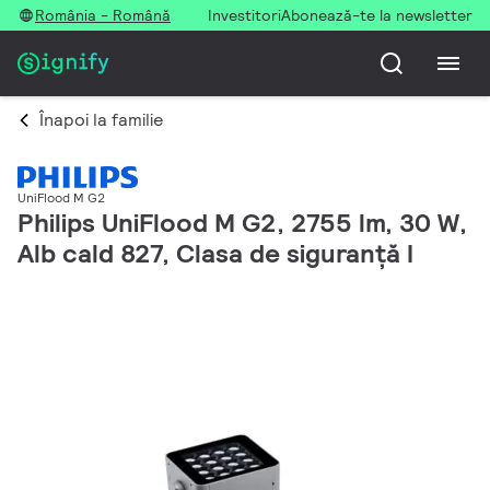
România - Română
Investitori
Abonează-te la newsletter
Înapoi la familie
UniFlood M G2
Philips UniFlood M G2, 2755 lm, 30 W,
Alb cald 827, Clasa de siguranță I