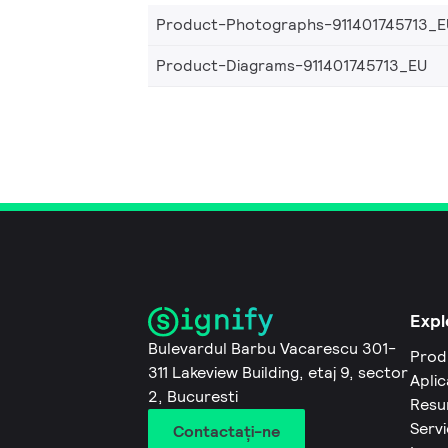
Product-Photographs-911401745713_E
Product-Diagrams-911401745713_EU
Expl
Bulevardul Barbu Vacarescu 301-
Prod
311 Lakeview Building, etaj 9, sector
Aplic
2, Bucuresti
Resu
Servi
Contactaţi-ne