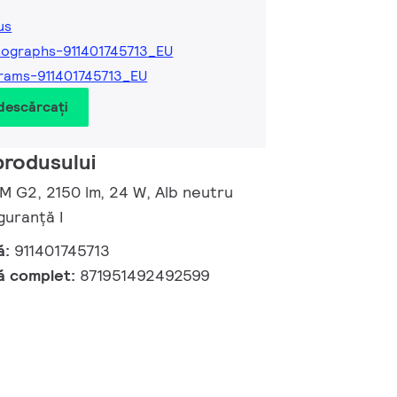
us
ographs-911401745713_EU
rams-911401745713_EU
 descărcați
produsului
 M G2, 2150 lm, 24 W, Alb neutru
guranță I
ă:
911401745713
ă complet:
871951492492599