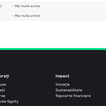
U
Mai multe active
Mai multe active
orați
Impact
use
Inovație
ații
Sustenabilitate
rse
Rapoarte financiare
ciile Signify