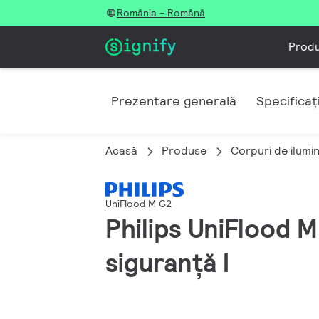
România - Română
Prod
Prezentare generală
Specificați
Acasă
Produse
Corpuri de ilumi
UniFlood M G2
Philips UniFlood M
siguranță I