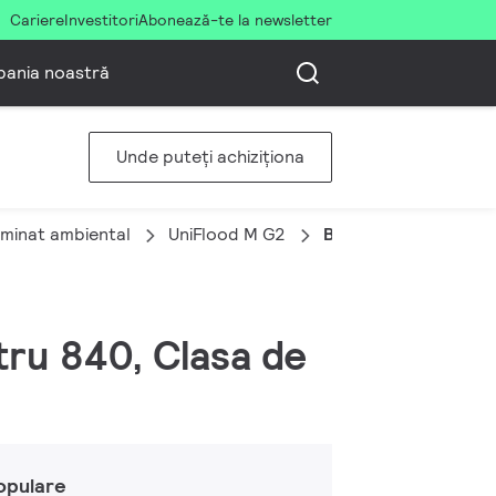
Cariere
Investitori
Abonează-te la newsletter
ania noastră
Unde puteți achiziționa
uminat ambiental
UniFlood M G2
BVP353 12LED 40K 2
tru 840, Clasa de
opulare