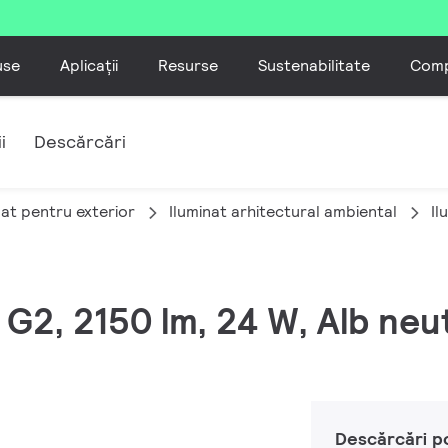
use
Aplicații
Resurse
Sustenabilitate
Comp
i
Descărcări
nat pentru exterior
Iluminat arhitectural ambiental
Il
 G2, 2150 lm, 24 W, Alb neu
Descărcări p