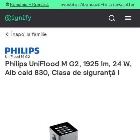
România - Română
Investitori
Abonează-te la newsletter
Înapoi la familie
UniFlood M G2
Philips UniFlood M G2, 1925 lm, 24 W,
Alb cald 830, Clasa de siguranță I