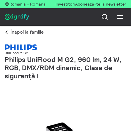
România - Română
Investitori
Abonează-te la newsletter
Înapoi la familie
UniFlood M G2
Philips UniFlood M G2, 960 lm, 24 W,
RGB, DMX/RDM dinamic, Clasa de
siguranță I