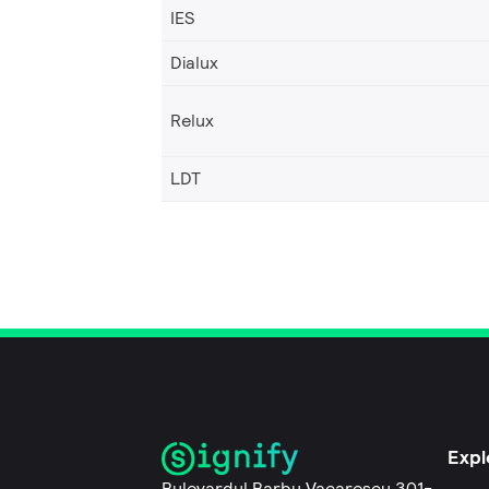
IES
Dialux
Relux
LDT
Expl
Bulevardul Barbu Vacarescu 301-