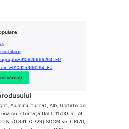
opulare
us
e instalare
tographs-910925866264_EU
grams-910925866264_EU
 descărcați
produsului
ht, Aluminiu turnat, Alb, Unitate de
rică cu interfață DALI, 11700 lm, 74
0 K, (0.341, 0.329) SDCM <5, CRI70,