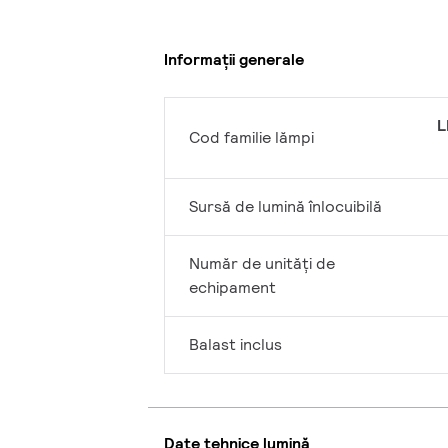
Informații generale
L
Cod familie lămpi
Sursă de lumină înlocuibilă
Număr de unități de
echipament
Balast inclus
Date tehnice lumină