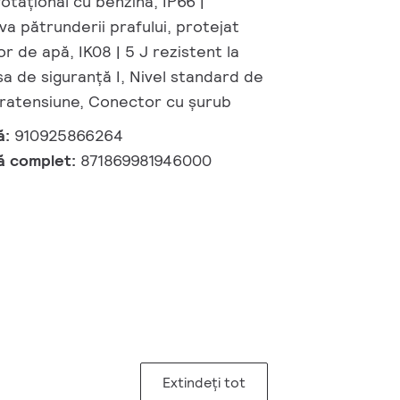
otațional cu benzină, IP66 |
va pătrunderii prafului, protejat
or de apă, IK08 | 5 J rezistent la
sa de siguranță I, Nivel standard de
pratensiune, Conector cu șurub
ă:
910925866264
ă complet:
871869981946000
Extindeți tot