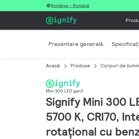
România - Română
Prod
Prezentare generală
Specificați
Acasă
Produse
Corpuri de ilumi
Mini 300 LED gen3
Signify Mini 300 L
5700 K, CRI70, In
rotațional cu benz