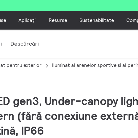
use
Aplicații
Resurse
Sustenabilitate
Comp
i
Descărcări
nat pentru exterior
Iluminat al arenelor sportive și al per
ED gen3, Under-canopy light
tern (fără conexiune extern
ină, IP66