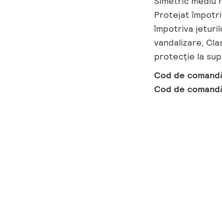
Simetric mediu r
Protejat împotri
împotriva jeturil
vandalizare, Cla
protecție la su
Cod de comand
Cod de comand