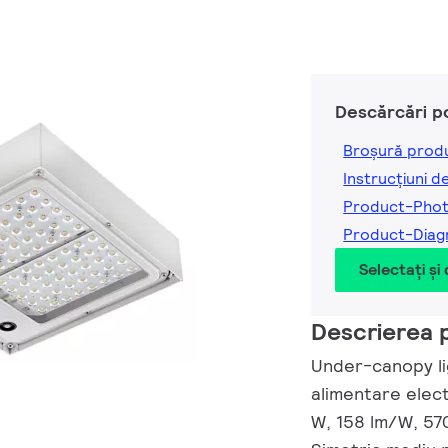
Descărcări p
Broșură prod
Instrucțiuni d
Product-Pho
Product-Dia
Selectați și
Descrierea 
Under-canopy lig
alimentare elect
W, 158 lm/W, 570