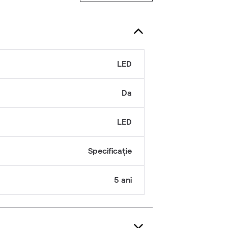
ă
LED
Da
LED
Specificație
5 ani