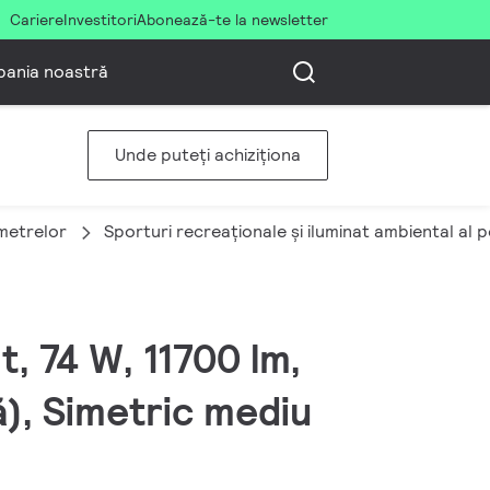
Cariere
Investitori
Abonează-te la newsletter
ania noastră
Unde puteți achiziționa
imetrelor
Sporturi recreaționale și iluminat ambiental al 
, 74 W, 11700 lm,
ă), Simetric mediu