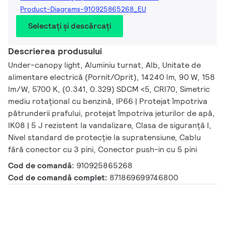
Product-Diagrams-910925865268_EU
Selectați și descărcați
Descrierea produsului
Under-canopy light, Aluminiu turnat, Alb, Unitate de
alimentare electrică (Pornit/Oprit), 14240 lm, 90 W, 158
lm/W, 5700 K, (0.341, 0.329) SDCM <5, CRI70, Simetric
mediu rotațional cu benzină, IP66 | Protejat împotriva
pătrunderii prafului, protejat împotriva jeturilor de apă,
IK08 | 5 J rezistent la vandalizare, Clasa de siguranță I,
Nivel standard de protecție la supratensiune, Cablu
fără conector cu 3 pini, Conector push-in cu 5 pini
Cod de comandă:
910925865268
Cod de comandă complet:
871869699746800