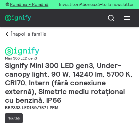
România - Română
Investitori
Abonează-te la newsletter
Înapoi la familie
Mini 300 LED gen3
Signify Mini 300 LED gen3, Under-
canopy light, 90 W, 14240 lm, 5700 K,
CRI70, Intern (fără conexiune
externă), Simetric mediu rotațional
cu benzină, IP66
BBP333 LED159/757 I PRM
Noutăţi