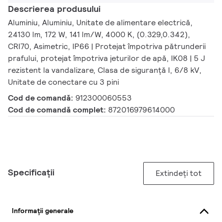
Descrierea produsului
Aluminiu, Aluminiu, Unitate de alimentare electrică,
24130 lm, 172 W, 141 lm/W, 4000 K, (0.329,0.342),
CRI70, Asimetric, IP66 | Protejat împotriva pătrunderii
prafului, protejat împotriva jeturilor de apă, IK08 | 5 J
rezistent la vandalizare, Clasa de siguranță I, 6/8 kV,
Unitate de conectare cu 3 pini
Cod de comandă:
912300060553
Cod de comandă complet:
872016979614000
Specificații
Extindeți tot
Informații generale