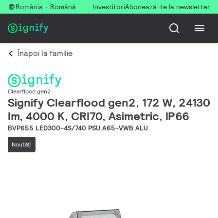
România - Română
Investitori
Abonează-te la newsletter
Înapoi la familie
Clearflood gen2
Signify Clearflood gen2, 172 W, 24130
lm, 4000 K, CRI70, Asimetric, IP66
BVP655 LED300-4S/740 PSU A65-VWB ALU
Noutăţi