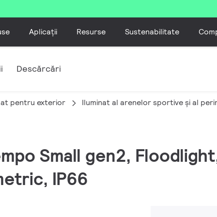
use
Aplicații
Resurse
Sustenabilitate
Comp
i
Descărcări
nat pentru exterior
Iluminat al arenelor sportive și al per
empo Small gen2, Floodlight
etric, IP66