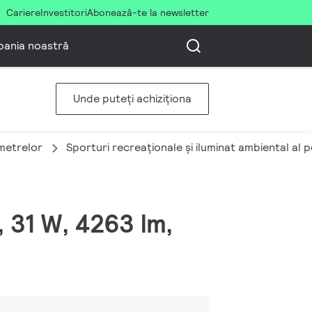
Cariere
Investitori
Abonează-te la newsletter
ania noastră
Unde puteți achiziționa
imetrelor
Sporturi recreaționale și iluminat ambiental al 
, 31 W, 4263 lm,