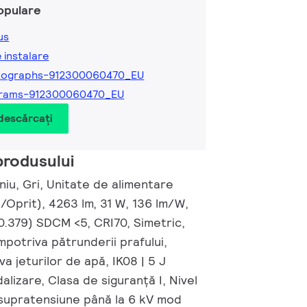
opulare
us
e instalare
tographs-912300060470_EU
grams-912300060470_EU
 descărcați
produsului
iniu, Gri, Unitate de alimentare
t/Oprit), 4263 lm, 31 W, 136 lm/W,
0.379) SDCM <5, CRI70, Simetric,
împotriva pătrunderii prafului,
va jeturilor de apă, IK08 | 5 J
alizare, Clasa de siguranță I, Nivel
 supratensiune până la 6 kV mod