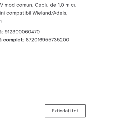
 kV mod comun, Cablu de 1,0 m cu
ni compatibil Wieland/Adels,
n
ă:
912300060470
ă complet:
872016955735200
Extindeți tot