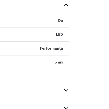
Da
LED
Performanță
5 ani