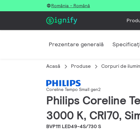
România - Română
Prod
Prezentare generală
Specificați
Acasă
Produse
Corpuri de ilumi
Coreline Tempo Small gen2
Philips Coreline T
3000 K, CRI70, Sim
BVP111 LED49-4S/730 S