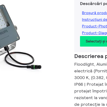
Descărcări p
Broșură prod
Instrucțiuni d
Product-Pho
Product-Dia
Selectați și
Descrierea 
Floodlight, Alum
electrică (Porni
3000 K, (0.382, 
IP66 | Protejat 
protejat împotri
rezistent la vand
de protecție la