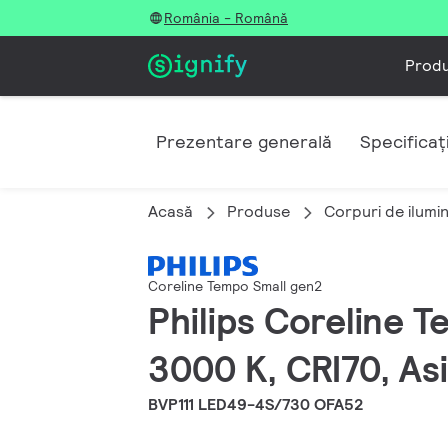
România - Română
Prod
Prezentare generală
Specificați
Acasă
Produse
Corpuri de ilumi
Coreline Tempo Small gen2
Philips Coreline T
3000 K, CRI70, As
BVP111 LED49-4S/730 OFA52