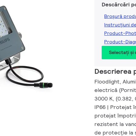
Descărcări p
Broșură prod
Instrucțiuni d
Product-Pho
Product-Dia
Selectați și
Descrierea 
Floodlight, Alum
electrică (Porni
3000 K, (0.382, 
IP66 | Protejat 
protejat împotri
rezistent la vand
de protecție la