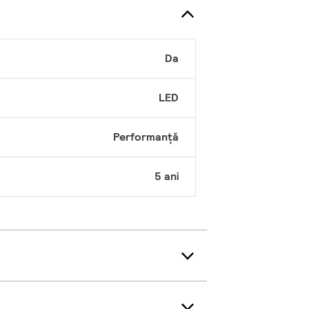
Da
LED
Performanță
5 ani