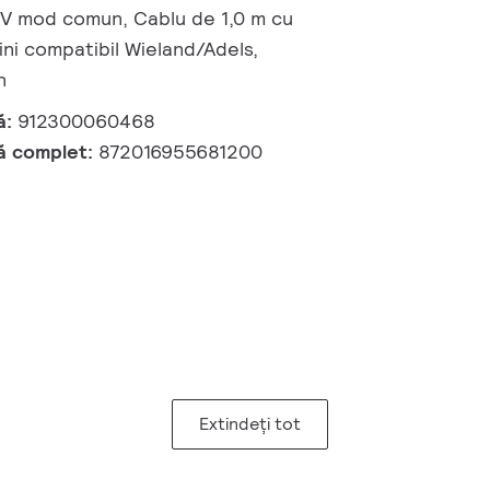
 kV mod comun, Cablu de 1,0 m cu
ni compatibil Wieland/Adels,
n
ă:
912300060468
ă complet:
872016955681200
Extindeți tot