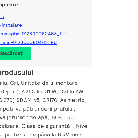
opulare
us
e instalare
tographs-912300060468_EU
grams-912300060468_EU
 descărcați
produsului
iniu, Gri, Unitate de alimentare
t/Oprit), 4263 lm, 31 W, 136 lm/W,
0.379) SDCM <5, CRI70, Asimetric,
împotriva pătrunderii prafului,
va jeturilor de apă, IK08 | 5 J
alizare, Clasa de siguranță I, Nivel
 supratensiune până la 6 kV mod