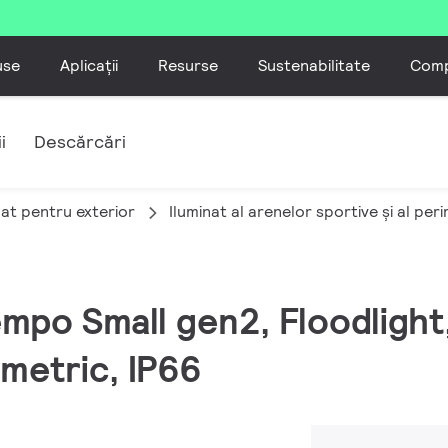
use
Aplicații
Resurse
Sustenabilitate
Comp
i
Descărcări
nat pentru exterior
Iluminat al arenelor sportive și al per
empo Small gen2, Floodlight
imetric, IP66