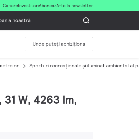
Cariere
Investitori
Abonează-te la newsletter
ania noastră
Unde puteți achiziționa
imetrelor
Sporturi recreaționale și iluminat ambiental al 
, 31 W, 4263 lm,