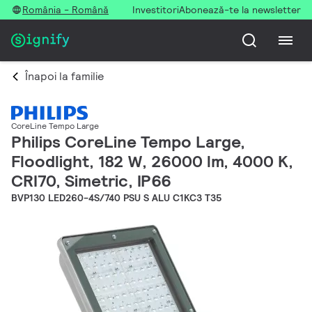
România - Română
Investitori
Abonează-te la newsletter
Înapoi la familie
CoreLine Tempo Large
Philips CoreLine Tempo Large,
Floodlight, 182 W, 26000 lm, 4000 K,
CRI70, Simetric, IP66
BVP130 LED260-4S/740 PSU S ALU C1KC3 T35