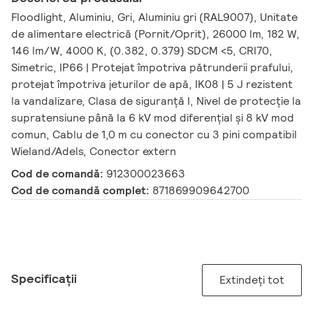
Floodlight, Aluminiu, Gri, Aluminiu gri (RAL9007), Unitate
de alimentare electrică (Pornit/Oprit), 26000 lm, 182 W,
146 lm/W, 4000 K, (0.382, 0.379) SDCM <5, CRI70,
Simetric, IP66 | Protejat împotriva pătrunderii prafului,
protejat împotriva jeturilor de apă, IK08 | 5 J rezistent
la vandalizare, Clasa de siguranță I, Nivel de protecție la
supratensiune până la 6 kV mod diferențial și 8 kV mod
comun, Cablu de 1,0 m cu conector cu 3 pini compatibil
Wieland/Adels, Conector extern
Cod de comandă:
912300023663
Cod de comandă complet:
871869909642700
Specificații
Extindeți tot