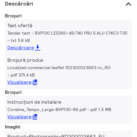
Descărcări
Broșuri
Text ofertă
Tender text - BVP130 LED260-4S/740 PSU S ALU C1KC3 T35
txt 5.6 kB
Descărcare
Broșură produs
Localized commercial leaflet 912300023663 ro_RO
pdf 375.4 kB
Vizualizare
Broșuri
Instrucțiuni de instalare
Coreline_Tempo_Large-BVP130-INI.pdf
pdf 1.5 MB
Vizualizare
Imagini
Product-Photographs-912300023663_EU