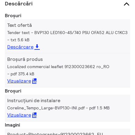
Descărcări
Broșuri
Text ofertă
Tender text - BVP130 LED160-4S/740 PSU OFA52 ALU C1KC3
txt 5.6 kB
Descărcare
Broșură produs
Localized commercial leaflet 912300023662 ro_RO
pdf 375.4 kB
Vizualizare
Broșuri
Instrucțiuni de instalare
Coreline_Tempo_Large-BVP130-INI.pdf
pdf 1.5 MB
Vizualizare
Imagini
Product-Photographs-912300023662_EU