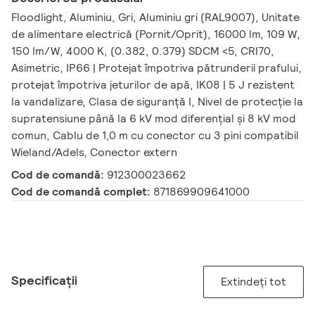
Floodlight, Aluminiu, Gri, Aluminiu gri (RAL9007), Unitate
de alimentare electrică (Pornit/Oprit), 16000 lm, 109 W,
150 lm/W, 4000 K, (0.382, 0.379) SDCM <5, CRI70,
Asimetric, IP66 | Protejat împotriva pătrunderii prafului,
protejat împotriva jeturilor de apă, IK08 | 5 J rezistent
la vandalizare, Clasa de siguranță I, Nivel de protecție la
supratensiune până la 6 kV mod diferențial și 8 kV mod
comun, Cablu de 1,0 m cu conector cu 3 pini compatibil
Wieland/Adels, Conector extern
Cod de comandă:
912300023662
Cod de comandă complet:
871869909641000
Specificații
Extindeți tot