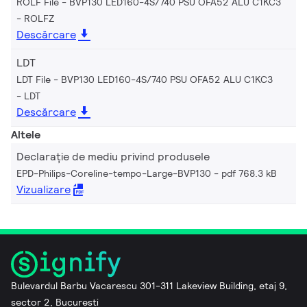
ROLF File - BVP130 LED160-4S/740 PSU OFA52 ALU C1KC3
ROLFZ
Descărcare
LDT
LDT File - BVP130 LED160-4S/740 PSU OFA52 ALU C1KC3
LDT
Descărcare
Altele
Declarație de mediu privind produsele
EPD-Philips-Coreline-tempo-Large-BVP130
pdf 768.3 kB
Vizualizare
Bulevardul Barbu Vacarescu 301-311 Lakeview Building, etaj 9,
sector 2, Bucuresti