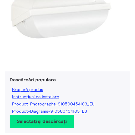
Descărcări populare
Broșură produs
Instrucțiuni de instalare
Product-Photographs-910500454103_EU
Product-Diagrams-910500454103_EU
Selectați și descărcați