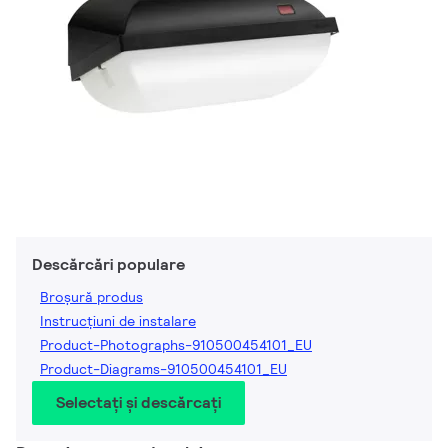
Descărcări populare
Broșură produs
Instrucțiuni de instalare
Product-Photographs-910500454101_EU
Product-Diagrams-910500454101_EU
Selectați și descărcați