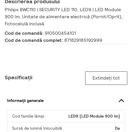
Descrierea produsului
Philips BWC110 | SECURITY LED 110, LED9 | LED Module
900 lm, Unitate de alimentare electrică (Pornit/Oprit),
Fotocelulă inclusă
Cod de comandă:
910500454101
Cod de comandă complet:
871829185192999
Specificații
Extindeți tot
Informații generale
Cod familie lămpi
LED9 [LED Module 900 lm]
Sursă de lumină înlocuibilă
Da