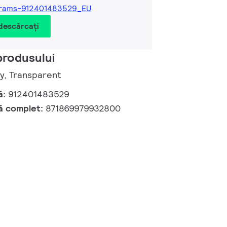
grams-912401483529_EU
 descărcați
produsului
ry, Transparent
ă:
912401483529
ă complet:
871869979932800