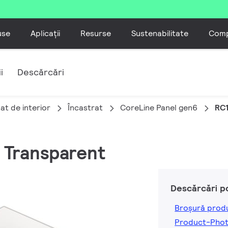
use
Aplicații
Resurse
Sustenabilitate
Comp
i
Descărcări
at de interior
Încastrat
CoreLine Panel gen6
RC1
, Transparent
Descărcări p
Broșură prod
Product-Pho