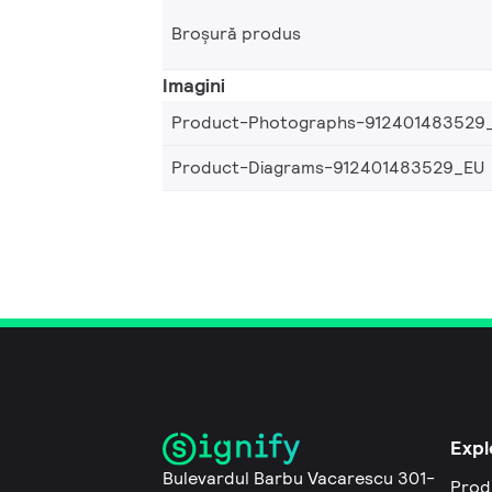
Broșură produs
Imagini
Product-Photographs-912401483529
Product-Diagrams-912401483529_EU
Expl
Bulevardul Barbu Vacarescu 301-
Prod