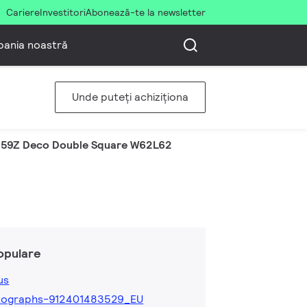
Cariere
Investitori
Abonează-te la newsletter
ania noastră
Unde puteți achiziționa
59Z Deco Double Square W62L62
opulare
us
tographs-912401483529_EU