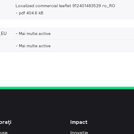
Localized commercial leaflet 912401483529 ro_RO
pdf 404.6 kB
_EU
Mai multe active
Mai multe active
orați
Impact
use
Inovație