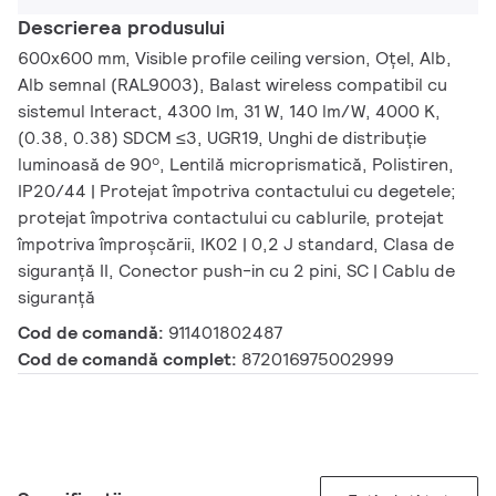
Descrierea produsului
600x600 mm, Visible profile ceiling version, Oțel, Alb,
Alb semnal (RAL9003), Balast wireless compatibil cu
sistemul Interact, 4300 lm, 31 W, 140 lm/W, 4000 K,
(0.38, 0.38) SDCM ≤3, UGR19, Unghi de distribuție
luminoasă de 90º, Lentilă microprismatică, Polistiren,
IP20/44 | Protejat împotriva contactului cu degetele;
protejat împotriva contactului cu cablurile, protejat
împotriva împroșcării, IK02 | 0,2 J standard, Clasa de
siguranță II, Conector push-in cu 2 pini, SC | Cablu de
siguranță
Cod de comandă:
911401802487
Cod de comandă complet:
872016975002999