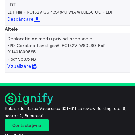
LDT
LDT File - RC132V G6 43S/840 WIA W60L60 OC
LDT
Descărcare
Altele
Declarație de mediu privind produsele
EPD-CoreLine-Panel-gen6-RC132V-W60L60-Ref-
911401890585
pdf 958.5 kB
Vizualizare
Bulevardul Barbu Vacarescu 301-311 Lakeview Building, etaj 9,
sector 2, Bucuresti
Contactaţi-ne