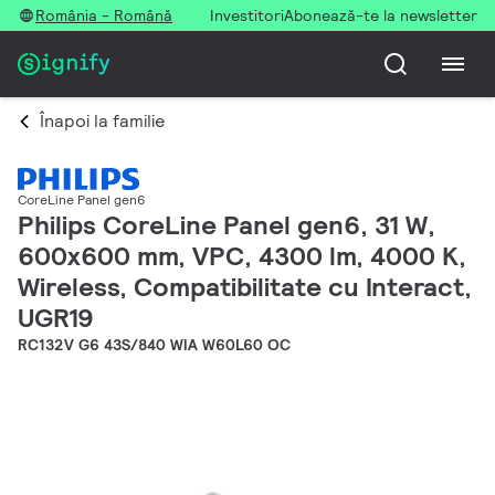
România - Română
Investitori
Abonează-te la newsletter
Înapoi la familie
CoreLine Panel gen6
Philips CoreLine Panel gen6, 31 W,
600x600 mm, VPC, 4300 lm, 4000 K,
Wireless, Compatibilitate cu Interact,
UGR19
RC132V G6 43S/840 WIA W60L60 OC