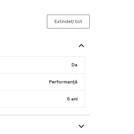
Extindeți tot
Da
Performanță
5 ani