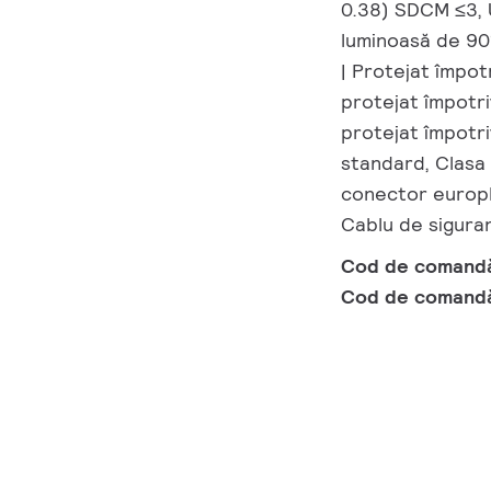
0.38) SDCM ≤3, 
luminoasă de 90º
| Protejat împot
protejat împotri
protejat împotri
standard, Clasa 
conector europlu
Cablu de sigura
Cod de comand
Cod de comand