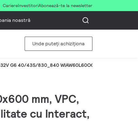
Cariere
Investitori
Abonează-te la newsletter
ania noastră
Unde puteți achiziționa
132V G6 40/43S/830_840 WIAW60L60OCCCE
600x600 mm, VPC,
itate cu Interact,