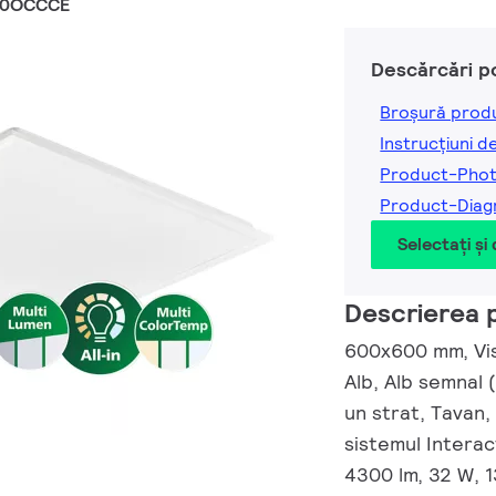
60OCCCE
Descărcări p
Broșură prod
Instrucțiuni d
Product-Pho
Product-Dia
Selectați și
Descrierea 
600x600 mm, Visi
Alb, Alb semnal
un strat, Tavan,
sistemul Interac
4300 lm, 32 W, 1