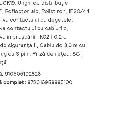
UGR19, Unghi de distribuție
, Reflector alb, Polistiren, IP20/44
riva contactului cu degetele;
va contactului cu cablurile,
va împroșcării, IK02 | 0,2 J
de siguranță II, Cablu de 3,0 m cu
g cu 3 pini, Priză de rețea, SC |
nță
ă:
910505102828
ă complet:
872016958885100