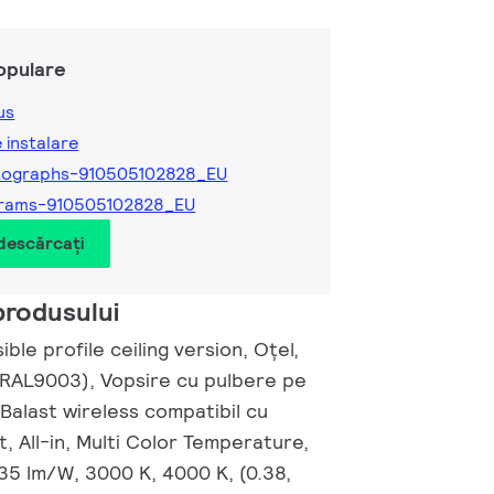
opulare
us
e instalare
tographs-910505102828_EU
grams-910505102828_EU
 descărcați
produsului
ble profile ceiling version, Oțel,
 (RAL9003), Vopsire cu pulbere pe
 Balast wireless compatibil cu
t, All-in, Multi Color Temperature,
35 lm/W, 3000 K, 4000 K, (0.38,