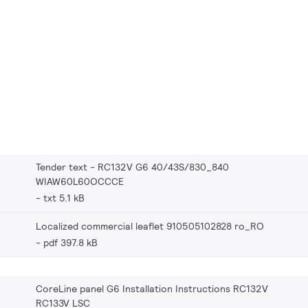
Tender text - RC132V G6 40/43S/830_840
WIAW60L60OCCCE
txt 5.1 kB
Localized commercial leaflet 910505102828 ro_RO
pdf 397.8 kB
CoreLine panel G6 Installation Instructions RC132V
RC133V LSC