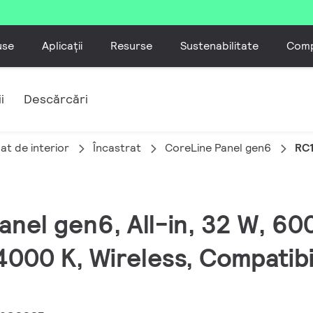
use
Aplicații
Resurse
Sustenabilitate
Comp
i
Descărcări
at de interior
Încastrat
CoreLine Panel gen6
RC
Panel gen6, All-in, 32 W, 
000 K, Wireless, Compatibil