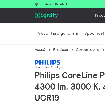
România - Română
Prod
Prezentare generală
Specificați
Acasă
Produse
Corpuri de ilumin
CoreLine Panel gen6
Philips CoreLine 
4300 lm, 3000 K, 4
UGR19