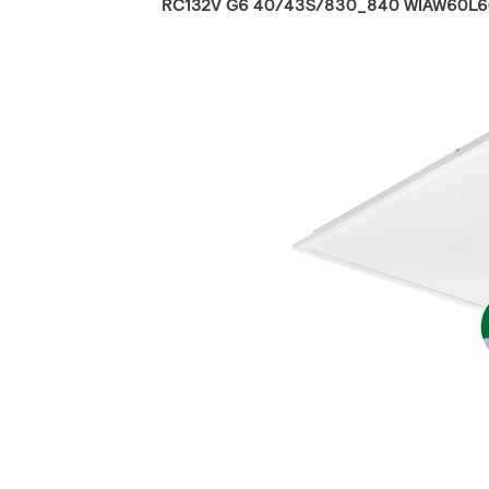
RC132V G6 40/43S/830_840 WIAW60L