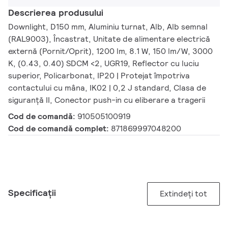
Descrierea produsului
Downlight, D150 mm, Aluminiu turnat, Alb, Alb semnal
(RAL9003), Încastrat, Unitate de alimentare electrică
externă (Pornit/Oprit), 1200 lm, 8.1 W, 150 lm/W, 3000
K, (0.43, 0.40) SDCM <2, UGR19, Reflector cu luciu
superior, Policarbonat, IP20 | Protejat împotriva
contactului cu mâna, IK02 | 0,2 J standard, Clasa de
siguranță II, Conector push-in cu eliberare a tragerii
Cod de comandă:
910505100919
Cod de comandă complet:
871869997048200
Specificații
Extindeți tot