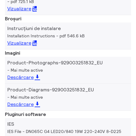
pdf 725.1 kB
Vizualizare
Broșuri
Instrucțiuni de instalare
Installation Instructions
pdf 546.6 kB
Vizualizare
Imagini
Product-Photographs-929003251832_EU
Mai multe active
Descărcare
Product-Diagrams-929003251832_EU
Mai multe active
Descărcare
Pluginuri software
IES
IES File - DN065C G4 LED20/840 19W 220-240V 8-D225