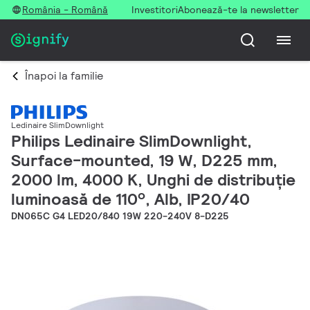
România - Română
Investitori
Abonează-te la newsletter
Înapoi la familie
Ledinaire SlimDownlight
Philips Ledinaire SlimDownlight,
Surface-mounted, 19 W, D225 mm,
2000 lm, 4000 K, Unghi de distribuție
luminoasă de 110º, Alb, IP20/40
DN065C G4 LED20/840 19W 220-240V 8-D225