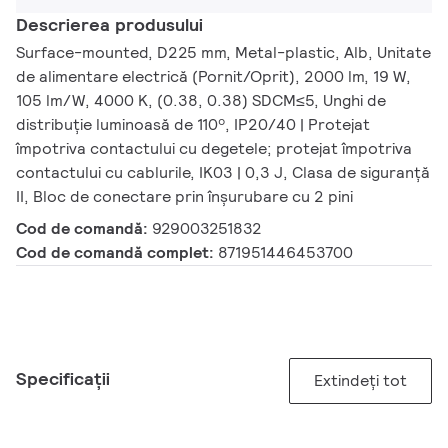
Descrierea produsului
Surface-mounted, D225 mm, Metal-plastic, Alb, Unitate
de alimentare electrică (Pornit/Oprit), 2000 lm, 19 W,
105 lm/W, 4000 K, (0.38, 0.38) SDCM≤5, Unghi de
distribuție luminoasă de 110º, IP20/40 | Protejat
împotriva contactului cu degetele; protejat împotriva
contactului cu cablurile, IK03 | 0,3 J, Clasa de siguranță
II, Bloc de conectare prin înșurubare cu 2 pini
Cod de comandă:
929003251832
Cod de comandă complet:
871951446453700
Specificații
Extindeți tot