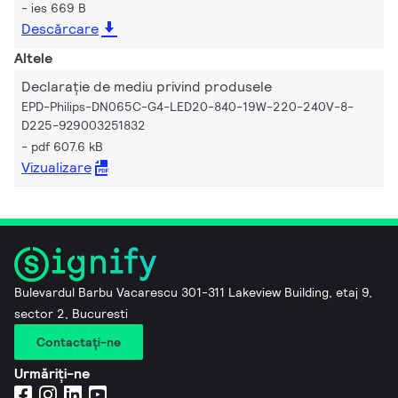
ies 669 B
Descărcare
Altele
Declarație de mediu privind produsele
EPD-Philips-DN065C-G4-LED20-840-19W-220-240V-8-
D225-929003251832
pdf 607.6 kB
Vizualizare
Bulevardul Barbu Vacarescu 301-311 Lakeview Building, etaj 9,
sector 2, Bucuresti
Contactaţi-ne
Urmăriți-ne