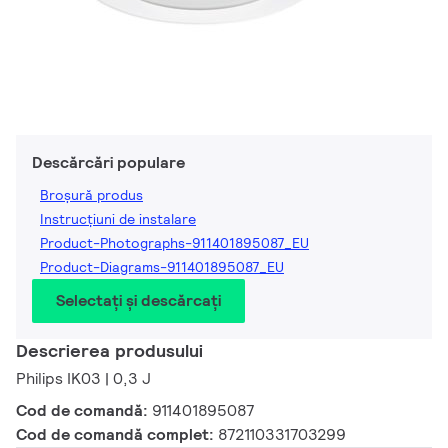
Descărcări populare
Broșură produs
Instrucțiuni de instalare
Product-Photographs-911401895087_EU
Product-Diagrams-911401895087_EU
Selectați și descărcați
Descrierea produsului
Philips IK03 | 0,3 J
Cod de comandă:
911401895087
Cod de comandă complet:
872110331703299