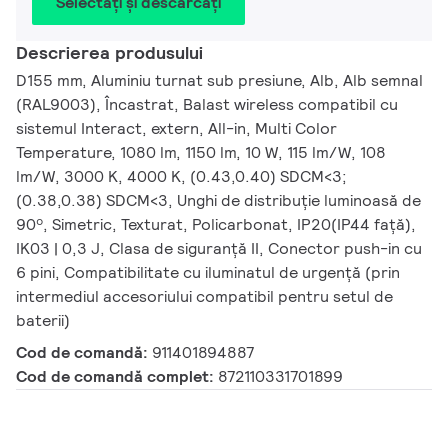
Selectați și descărcați
Descrierea produsului
D155 mm, Aluminiu turnat sub presiune, Alb, Alb semnal
(RAL9003), Încastrat, Balast wireless compatibil cu
sistemul Interact, extern, All-in, Multi Color
Temperature, 1080 lm, 1150 lm, 10 W, 115 lm/W, 108
lm/W, 3000 K, 4000 K, (0.43,0.40) SDCM<3;
(0.38,0.38) SDCM<3, Unghi de distribuție luminoasă de
90º, Simetric, Texturat, Policarbonat, IP20(IP44 față),
IK03 | 0,3 J, Clasa de siguranță II, Conector push-in cu
6 pini, Compatibilitate cu iluminatul de urgență (prin
intermediul accesoriului compatibil pentru setul de
baterii)
Cod de comandă:
911401894887
Cod de comandă complet:
872110331701899