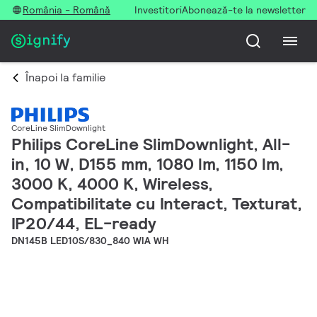
România - Română
Investitori
Abonează-te la newsletter
Înapoi la familie
CoreLine SlimDownlight
Philips CoreLine SlimDownlight, All-
in, 10 W, D155 mm, 1080 lm, 1150 lm,
3000 K, 4000 K, Wireless,
Compatibilitate cu Interact, Texturat,
IP20/44, EL-ready
DN145B LED10S/830_840 WIA WH