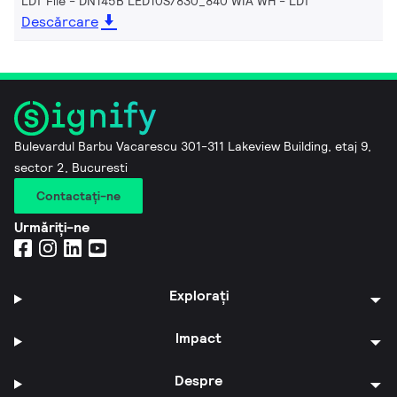
LDT File - DN145B LED10S/830_840 WIA WH
LDT
Descărcare
Bulevardul Barbu Vacarescu 301-311 Lakeview Building, etaj 9,
sector 2, Bucuresti
Contactaţi-ne
Urmăriți-ne
Explorați
Impact
Despre