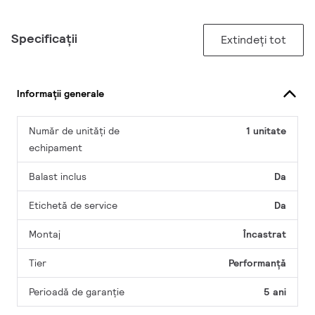
Specificații
Extindeți tot
Informații generale
Număr de unități de
1 unitate
echipament
Balast inclus
Da
Etichetă de service
Da
Montaj
Încastrat
Tier
Performanță
Perioadă de garanţie
5 ani