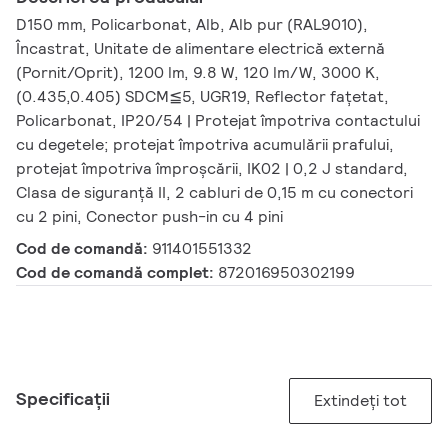
D150 mm, Policarbonat, Alb, Alb pur (RAL9010),
Încastrat, Unitate de alimentare electrică externă
(Pornit/Oprit), 1200 lm, 9.8 W, 120 lm/W, 3000 K,
(0.435,0.405) SDCM≦5, UGR19, Reflector fațetat,
Policarbonat, IP20/54 | Protejat împotriva contactului
cu degetele; protejat împotriva acumulării prafului,
protejat împotriva împroșcării, IK02 | 0,2 J standard,
Clasa de siguranță II, 2 cabluri de 0,15 m cu conectori
cu 2 pini, Conector push-in cu 4 pini
Cod de comandă:
911401551332
Cod de comandă complet:
872016950302199
Specificații
Extindeți tot