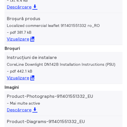
txt 4.4 kB
Descărcare
Broșură produs
Localized commercial leaflet 911401551332 ro_RO
pdf 381.7 kB
Vizualizare
Broșuri
Instrucțiuni de instalare
CoreLine Downlight DN142B Installation Instructions (PSU)
pdf 442.1 kB
Vizualizare
Imagini
Product-Photographs-911401551332_EU
Mai multe active
Descărcare
Product-Diagrams-911401551332_EU