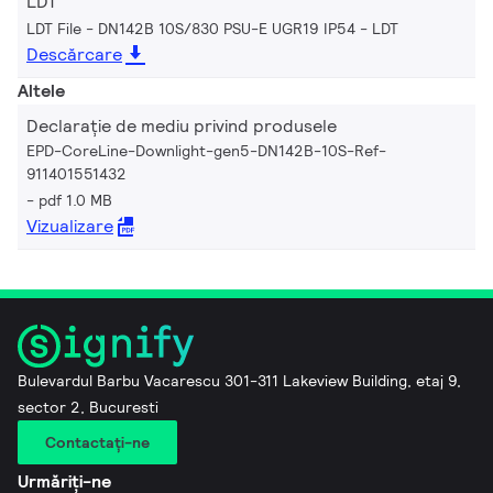
LDT
LDT File - DN142B 10S/830 PSU-E UGR19 IP54
LDT
Descărcare
Altele
Declarație de mediu privind produsele
EPD-CoreLine-Downlight-gen5-DN142B-10S-Ref-
911401551432
pdf 1.0 MB
Vizualizare
Bulevardul Barbu Vacarescu 301-311 Lakeview Building, etaj 9,
sector 2, Bucuresti
Contactaţi-ne
Urmăriți-ne