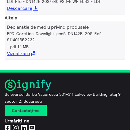
LDT File - DN142B 20S/840 PSD-E WR ELB3
LDT
Descărcare
Altele
Declarație de mediu privind produsele
EPD-CoreLine-Downlight-gen5-DN142B-20S-Ref-
911401552232
pdf 1.1 MB
Vizualizare
Bulevardul Barbu Vacarescu 301-311 Lakeview Building, etaj 9,
sector 2, Bucuresti
Contactaţi-ne
Urmăriți-ne