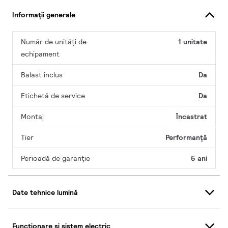
Informații generale
Număr de unități de
1 unitate
echipament
Balast inclus
Da
Etichetă de service
Da
Montaj
Încastrat
Tier
Performanță
Perioadă de garanţie
5 ani
Date tehnice lumină
Funcționare și sistem electric