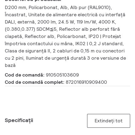
D200 mm, Policarbonat, Alb, Alb pur (RAL9010),
Încastrat, Unitate de alimentare electrică cu interfață
DALI, externă, 2000 lm, 24.5 W, 119 lm/W, 4000 K,
(0.380,0.377) SDCM≦5, Reflector alb perforat fără
clapetă, Reflector alb, Policarbonat, IP20 | Protejat
împotriva contactului cu mâna, IK02 | 0,2 J standard,
Clasa de siguranță II, 2 cabluri de 0,15 m cu conectori
cu 2 pini, Iluminat de urgență durată 3 ore versiune de
bază
Cod de comandă:
910505103609
Cod de comandă complet:
872016910909400
Specificații
Extindeți tot