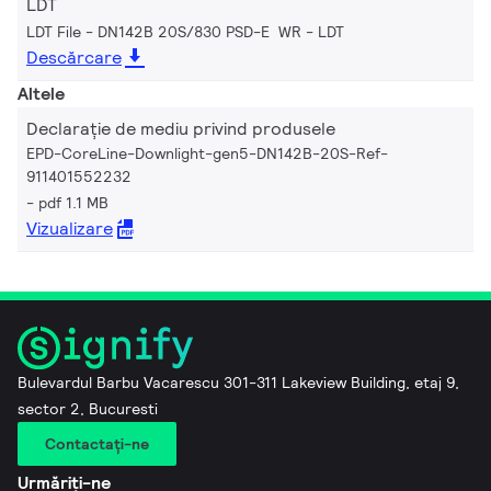
LDT
LDT File - DN142B 20S/830 PSD-E WR
LDT
Descărcare
Altele
Declarație de mediu privind produsele
EPD-CoreLine-Downlight-gen5-DN142B-20S-Ref-
911401552232
pdf 1.1 MB
Vizualizare
Bulevardul Barbu Vacarescu 301-311 Lakeview Building, etaj 9,
sector 2, Bucuresti
Contactaţi-ne
Urmăriți-ne