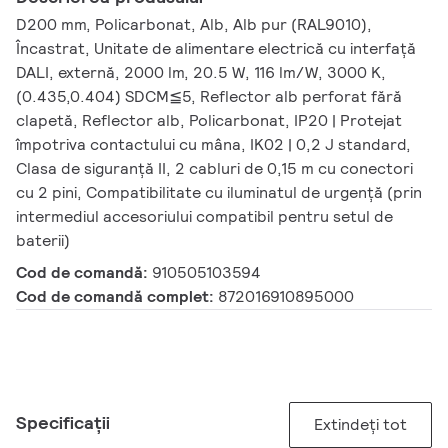
D200 mm, Policarbonat, Alb, Alb pur (RAL9010),
Încastrat, Unitate de alimentare electrică cu interfață
DALI, externă, 2000 lm, 20.5 W, 116 lm/W, 3000 K,
(0.435,0.404) SDCM≦5, Reflector alb perforat fără
clapetă, Reflector alb, Policarbonat, IP20 | Protejat
împotriva contactului cu mâna, IK02 | 0,2 J standard,
Clasa de siguranță II, 2 cabluri de 0,15 m cu conectori
cu 2 pini, Compatibilitate cu iluminatul de urgență (prin
intermediul accesoriului compatibil pentru setul de
baterii)
Cod de comandă:
910505103594
Cod de comandă complet:
872016910895000
Specificații
Extindeți tot