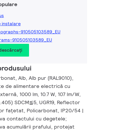
opulare
us
e instalare
tographs-910505103589_EU
grams-910505103589_EU
 descărcați
produsului
bonat, Alb, Alb pur (RAL9010),
te de alimentare electrică cu
externă, 1000 lm, 10.7 W, 107 lm/W,
0.405) SDCM≦5, UGR19, Reflector
or fațetat, Policarbonat, IP20/54 |
va contactului cu degetele;
va acumulării prafului, protejat