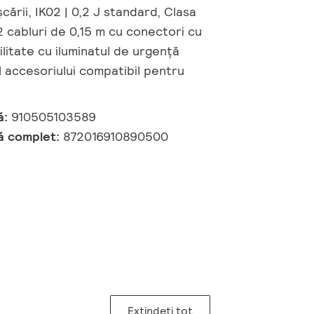
cării, IK02 | 0,2 J standard, Clasa
 2 cabluri de 0,15 m cu conectori cu
ilitate cu iluminatul de urgență
l accesoriului compatibil pentru
)
ă:
910505103589
ă complet:
872016910890500
Extindeți tot