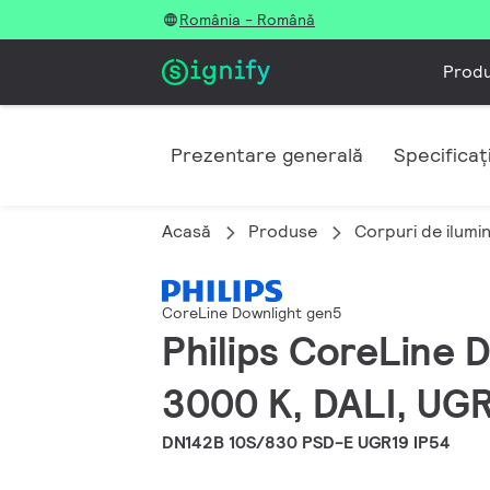
România - Română
Prod
Prezentare generală
Specificați
Acasă
Produse
Corpuri de ilumin
CoreLine Downlight gen5
Philips CoreLine 
3000 K, DALI, UGR
DN142B 10S/830 PSD-E UGR19 IP54