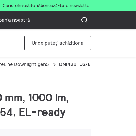
Cariere
Investitori
Abonează-te la newsletter
ania noastră
Unde puteți achiziționa
eLine Downlight gen5
DN142B 10S/830 PSD-E UGR19 IP
0 mm, 1000 lm,
/54, EL-ready