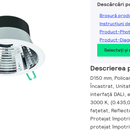
Descărcări p
Broșură prod
Instrucțiuni d
Product-Pho
Product-Dia
Selectați și
Descrierea 
D150 mm, Policar
Încastrat, Unita
interfață DALI, 
3000 K, (0.435,
fațetat, Reflect
Protejat împotri
protejat împotri