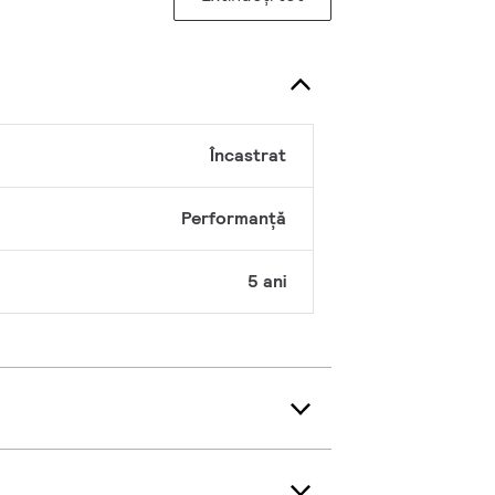
Încastrat
Performanță
5 ani