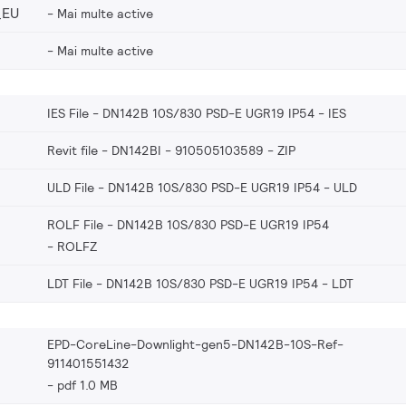
_EU
Mai multe active
Mai multe active
IES File - DN142B 10S/830 PSD-E UGR19 IP54
IES
Revit file - DN142BI - 910505103589
ZIP
ULD File - DN142B 10S/830 PSD-E UGR19 IP54
ULD
ROLF File - DN142B 10S/830 PSD-E UGR19 IP54
ROLFZ
LDT File - DN142B 10S/830 PSD-E UGR19 IP54
LDT
EPD-CoreLine-Downlight-gen5-DN142B-10S-Ref-
911401551432
pdf 1.0 MB