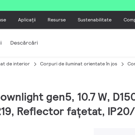
use
Aplicații
Resurse
Sustenabilitate
Comp
i
Descărcări
at de interior
Corpuri de iluminat orientate în jos
Cor
Downlight gen5, 10.7 W, D15
19, Reflector fațetat, IP20