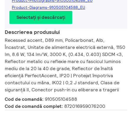
Product-Photographs-910505104588_EU
Product-Diagrams-910505104588_EU
Selectați și descărcați
Descrierea produsului
Recessed accent, D89 mm, Policarbonat, Alb,
Încastrat, Unitate de alimentare electrică externă, 1150
lm, 8.6 W, 134 lm/W, 3000 K, (0.434, 0.403) SDCM <3,
Reflector metalic cu reflexie mare cu fascicul luminos
mediu de la 20 la 40 de grade, Reflector de înaltă
eficiență PerfectAccent, IP20 | Protejat împotriva
contactului cu mâna, IK02 | 0,2 J standard, Clasa de
siguranță II, Conector push-in cu eliberare a tragerii
Cod de comandă:
910505104588
Cod de comandă complet:
872016959076200