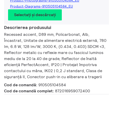
Product-Photographs-910505104584_EU
Product-Diagrams-910505104584_EU
Selectați și descărcați
Descrierea produsului
Recessed accent, D89 mm, Policarbonat, Alb,
Încastrat, Unitate de alimentare electrică externă, 780
lm, 6.8 W, 128 lm/W, 3000 K, (0.434, 0.403) SDCM <3,
Reflector metalic cu reflexie mare cu fascicul luminos
mediu de la 20 la 40 de grade, Reflector de înaltă
eficiență PerfectAccent, IP20 | Protejat împotriva
contactului cu mâna, IK02 | 0,2 J standard, Clasa de
siguranță II, Conector push-in cu eliberare a tragerii
Cod de comandă:
910505104584
Cod de comandă complet:
872016959072400