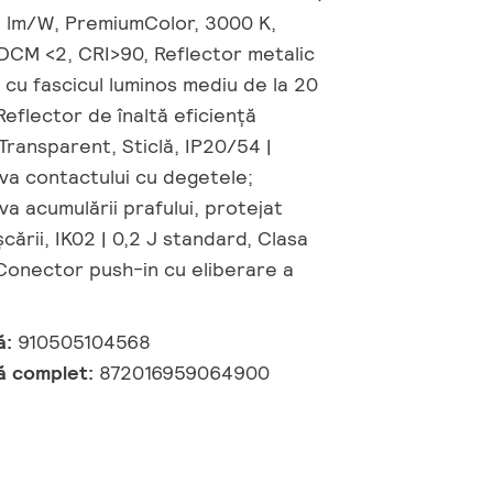
94 lm/W, PremiumColor, 3000 K,
SDCM <2, CRI>90, Reflector metalic
 cu fascicul luminos mediu de la 20
Reflector de înaltă eficiență
ransparent, Sticlă, IP20/54 |
va contactului cu degetele;
va acumulării prafului, protejat
cării, IK02 | 0,2 J standard, Clasa
 Conector push-in cu eliberare a
ă:
910505104568
ă complet:
872016959064900