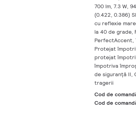
700 lm, 7.3 W, 
(0.422, 0.386) 
cu reflexie mare
la 40 de grade, 
PerfectAccent, T
Protejat împotri
protejat împotri
împotriva împroș
de siguranță II,
tragerii
Cod de comand
Cod de comand