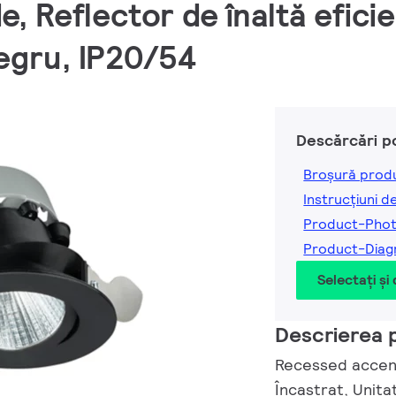
e, Reflector de înaltă efici
egru, IP20/54
Descărcări p
Broșură prod
Instrucțiuni d
Product-Pho
Product-Dia
Selectați și
Descrierea 
Recessed accent
Încastrat, Unita