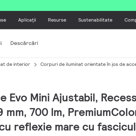
use
Aplicații
Resurse
Sustenabilitate
Comp
i
Descărcări
at de interior
Corpuri de iluminat orientate în jos de acc
e Evo Mini Ajustabil, Reces
89 mm, 700 lm, PremiumColo
cu reflexie mare cu fascicu