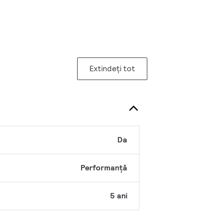
Extindeți tot
Da
Performanță
5 ani