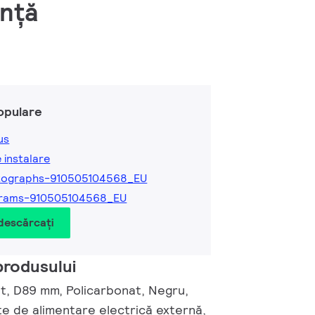
ență
opulare
us
e instalare
tographs-910505104568_EU
grams-910505104568_EU
 descărcați
produsului
, D89 mm, Policarbonat, Negru,
te de alimentare electrică externă,