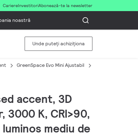
Cariere
Investitori
Abonează-te la newsletter
ania noastră
Unde puteți achiziționa
ent
GreenSpace Evo Mini Ajustabil
RS321B 7S/PC930 
sed accent, 3D
r, 3000 K, CRI>90,
l luminos mediu de