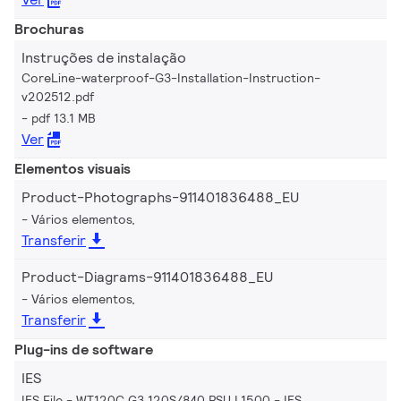
Brochuras
Instruções de instalação
CoreLine-waterproof-G3-Installation-Instruction-
v202512.pdf
pdf 13.1 MB
Ver
Elementos visuais
Product-Photographs-911401836488_EU
Vários elementos,
Transferir
Product-Diagrams-911401836488_EU
Vários elementos,
Transferir
Plug-ins de software
IES
IES File - WT120C G3 120S/840 PSU L1500
IES