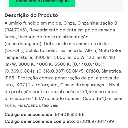
Selecione e Descarregue
Descrição do Produto
Alumínio fundido em molde, Cinza, Cinza sinalização B
(RAL7043), Revestimento de tinta em pó de camada
única, Unidade de fonte de alimentação
(aceso/apagado), Detetor de movimento e de luz
(On/Off), Célula fotoelétrica incluída, All-in, Multi Color
Temperature, 3300 lm, 3600 lm, 30 W, 120 lm/W, 110
lm/W, 3000 K, 4000 K, 6500 K, (0.440,0.403);
(0.369,0.364); (0.313,0.337) SDCM<5, CRI80, Simétrica,
IP65 | Proteção contra penetração de pó, à prova de
jato, IK07 | 2 J reforçado, Classe de segurança I, Nível
de proteção contra sobretensão até 1,5 kV no modo
diferencial e 1,5 kV no modo comum, Cabo de 1,0 m sem
ficha, Fios/cabos flexíveis
Código de encomenda:
911401893386
Código de encomenda completo:
872016973617799