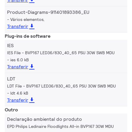
Transferir
Product-Diagrams-911401893386_EU
Vários elementos,
Transferir
Plug-ins de software
IES
IES File - BVP167 LED36/830_40_65 PSU 30W SWB MDU
ies 6.0 kB
Transferir
LDT
LDT File - BVP167 LED36/830_40_65 PSU 30W SWB MDU
ldt 4.6 kB
Transferir
Outro
Declaração ambiental do produto
EPD Philips Ledinaire Floodlights All-in BVP167 30W MDU