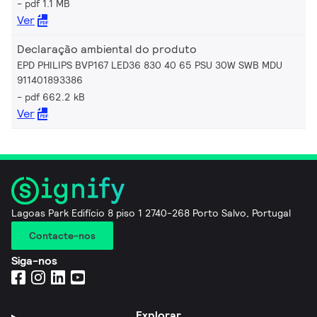
pdf 1.1 MB
Ver
Declaração ambiental do produto
EPD PHILIPS BVP167 LED36 830 40 65 PSU 30W SWB MDU
911401893386
pdf 662.2 kB
Ver
Lagoas Park Edifício 8 piso 1 2740-268 Porto Salvo, Portugal
Contacte-nos
Siga-nos
Explorar