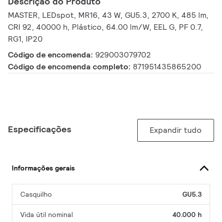
Descrição do Produto
MASTER, LEDspot, MR16, 43 W, GU5.3, 2700 K, 485 lm,
CRI 92, 40000 h, Plástico, 64.00 lm/W, EEL G, PF 0.7,
RG1, IP20
Código de encomenda:
929003079702
Código de encomenda completo:
871951435865200
Especificações
Expandir tudo
Informações gerais
Casquilho
GU5.3
Vida útil nominal
40.000 h