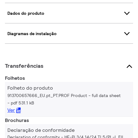
Dados do produto
Diagramas de instalação
Transferências
Folhetos
Folheto do produto
913700657666_EU.pt_PT.PROF Product - full data sheet
pdf 531.1 kB
Ver
Brochuras
Declaração de conformidade
Declaration of conformity - HF-Pi 3/4 14/24 TL5/PL-L EII