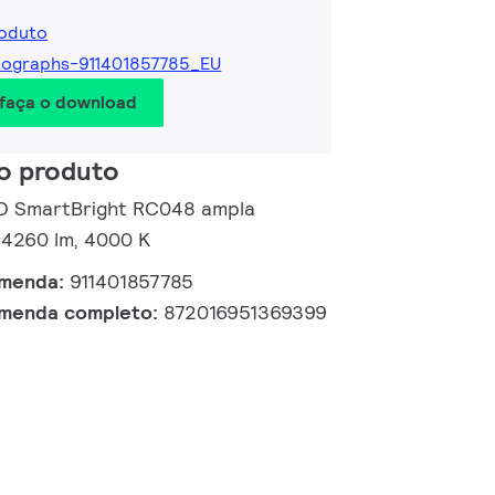
roduto
ographs-911401857785_EU
 faça o download
o produto
LED SmartBright RC048 ampla
 4260 lm, 4000 K
omenda:
911401857785
omenda completo:
872016951369399