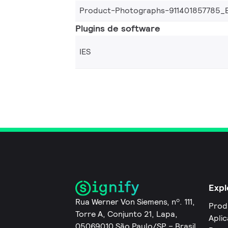
Product-Photographs-911401857785_
Plugins de software
IES
Expl
Rua Werner Von Siemens, nº. 111,
Prod
Torre A, Conjunto 21, Lapa,
Apli
05069010 São Paulo/SP – Brasil