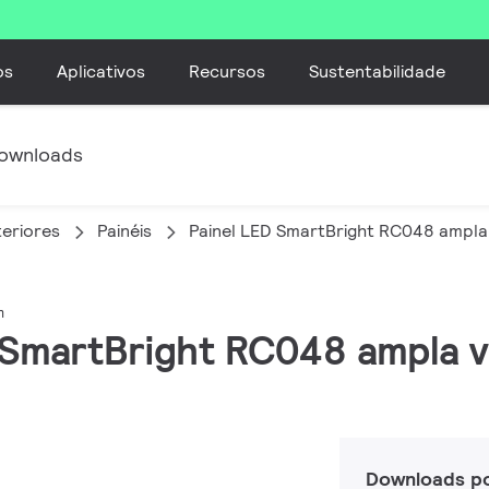
os
Aplicativos
Recursos
Sustentabilidade
ownloads
teriores
Painéis
Painel LED SmartBright RC048 ampla
m
D SmartBright RC048 ampla 
Downloads p