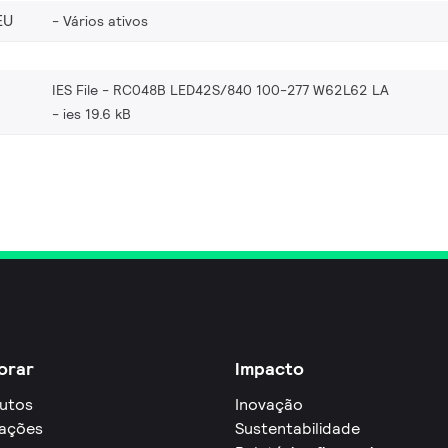
EU
Vários ativos
IES File - RC048B LED42S/840 100-277 W62L62 LA
ies 19.6 kB
orar
Impacto
utos
Inovação
cações
Sustentabilidade