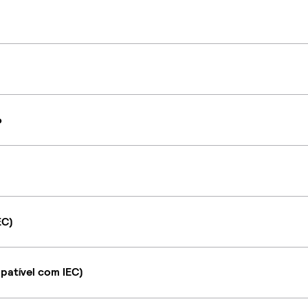
o
EC)
atível com IEC)