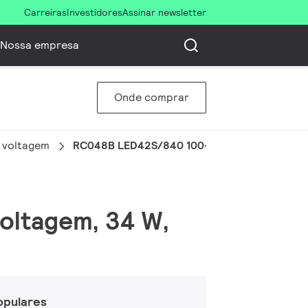
Carreiras
Investidores
Assinar newsletter
Nossa empresa
Onde comprar
 voltagem
RC048B LED42S/840 100-277 W62L62 LA
voltagem, 34 W,
opulares